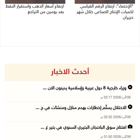
"الإحصاء": ارتفاع الرقم القياسي
ارتفاع أسعار الذهب واستقرار النفط
لكميات الإنتاج الصناعي خلال شهر
بعد يومين من التراجع
حزيران
05/08/2026 08:55 ص
05/08/2026 09:36 ص
أحدث الاخبار
وزراء خارجية 8 دول عربية وإسلامية يدينون الان ...
06/آب/2026 02:17 م
الاحتلال يسلّم إخطارات بهدم منازل ومنشآت في ج ...
06/آب/2026 02:02 م
افتتاح سوق الباذنجان البتيري السنوي في بتير غ ...
06/آب/2026 01:50 م