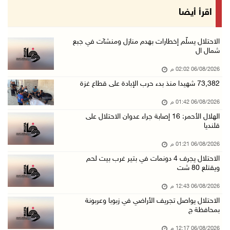
"التعاون الإسلامي" تدين عدوان الاحتلال على مخ ...
اقرأ أيضا
06/آب/2026 12:31 م
الحصار يعيد صناعة الفخار إلى الواجهة في غزة
الاحتلال يسلّم إخطارات بهدم منازل ومنشآت في جبع
شمال ال
06/آب/2026 12:25 م
06/08/2026 02:02 م
الاحتلال يواصل تجريف الأراضي في زبوبا وعربونة ...
73,382 شهيدا منذ بدء حرب الإبادة على قطاع غزة
06/آب/2026 12:17 م
06/08/2026 01:42 م
محافظة القدس: العدوان على مخيم قلنديا يستهدف ...
الهلال الأحمر: 16 إصابة جراء عدوان الاحتلال على
06/آب/2026 12:16 م
قلنديا
الاحتلال يعتقل 3 مواطنين من أريحا
06/08/2026 01:21 م
06/آب/2026 12:15 م
الاحتلال يجرف 4 دونمات في بتير غرب بيت لحم
ويقتلع 80 شت
الرئاسة تدين وتحذر الاحتلال من استمرار حربه ا ...
06/آب/2026 11:53 ص
06/08/2026 12:43 م
الاحتلال يواصل تجريف الأراضي في زبوبا وعربونة
الاحتلال يهدم منزلا شرق الخليل
بمحافظة ج
06/آب/2026 11:50 ص
06/08/2026 12:17 م