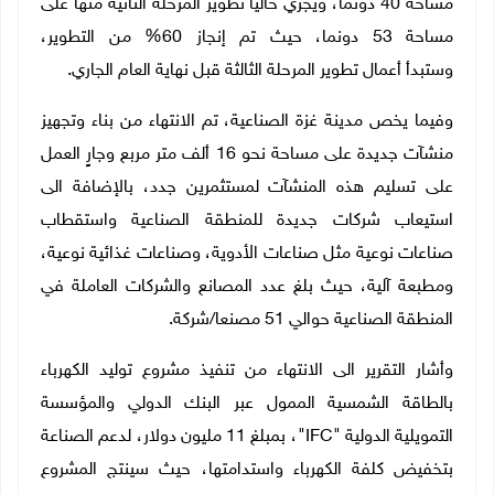
مساحة 40 دونما، ويجري حاليا تطوير المرحلة الثانية منها على
مساحة 53 دونما، حيث تم إنجاز 60% من التطوير،
وستبدأ أعمال تطوير المرحلة الثالثة قبل نهاية العام الجاري.
وفيما يخص مدينة غزة الصناعية، تم الانتهاء من بناء وتجهيز
منشآت جديدة على مساحة نحو 16 ألف متر مربع وجارٍ العمل
على تسليم هذه المنشآت لمستثمرين جدد، بالإضافة الى
استيعاب شركات جديدة للمنطقة الصناعية واستقطاب
صناعات نوعية مثل صناعات الأدوية، وصناعات غذائية نوعية،
ومطبعة آلية، حيث بلغ عدد المصانع والشركات العاملة في
المنطقة الصناعية حوالي 51 مصنعا/شركة.
وأشار التقرير الى الانتهاء من تنفيذ مشروع توليد الكهرباء
بالطاقة الشمسية الممول عبر البنك الدولي والمؤسسة
التمويلية الدولية "IFC"، بمبلغ 11 مليون دولار، لدعم الصناعة
بتخفيض كلفة الكهرباء واستدامتها، حيث سينتج المشروع