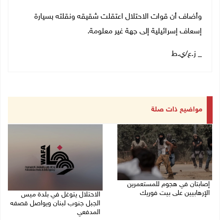
وأضاف أن قوات الاحتلال اعتقلت شقيقه ونقلته بسيارة
إسعاف إسرائيلية إلى جهة غير معلومة.
_ ز.ع/ي.ط
مواضيع ذات صلة
إصابتان في هجوم للمستعمرين
الإرهابيين على بيت فوريك
الاحتلال يتوغل في بلدة ميس
الجبل جنوب لبنان ويواصل قصفه
08/08/2026 02:26 م
المدفعي