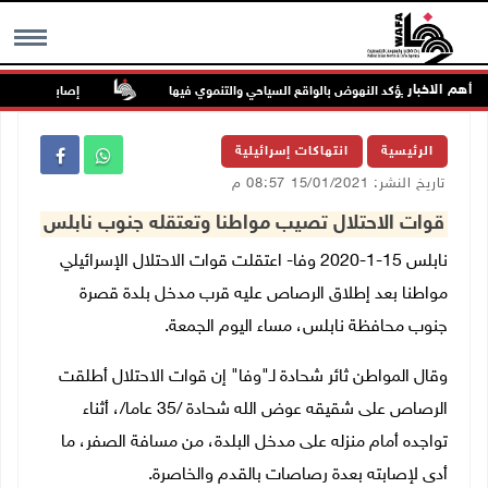
أهم الاخبار
 بيت لحم ويؤكد النهوض بالواقع السياحي والتنموي فيها
إصابتان في هجوم 
MENU
الرئيسية
انتهاكات إسرائيلية
تاريخ النشر: 15/01/2021 08:57 م
قوات الاحتلال تصيب مواطنا وتعتقله جنوب نابلس
نابلس 15-1-2020 وفا- اعتقلت قوات الاحتلال الإسرائيلي
مواطنا بعد إطلاق الرصاص عليه قرب مدخل بلدة قصرة
جنوب محافظة نابلس، مساء اليوم الجمعة.
وقال المواطن ثائر شحادة لـ"وفا" إن قوات الاحتلال أطلقت
الرصاص على شقيقه عوض الله شحادة /35 عاما/، أثناء
تواجده أمام منزله على مدخل البلدة، من مسافة الصفر، ما
أدى لإصابته بعدة رصاصات بالقدم والخاصرة.