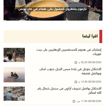
الاحتلال يواصل تجريف أراضٍ في سنجل شمال رام ...
نازحون ينتظرون الحصول على طعام في خان يونس
08/آب/2026 11:35 ص
منتخبنا الوطني للتايكواندو يستهل مشاركته في ب ...
08/آب/2026 11:06 ص
"فانا": الثقافة البحرينية تـصون الهوية الوطني ...
اقرأ أيضا
08/آب/2026 11:04 ص
73,384 شهيدا و174,242 مصابا منذ بدء حرب الإبا ...
إصابتان في هجوم للمستعمرين الإرهابيين على بيت
فوريك
08/آب/2026 10:50 ص
08/08/2026 02:26 م
مستعمرون إرهابيون يهاجمون منزلا ويقتحمون مناط ...
الاحتلال يتوغل في بلدة ميس الجبل جنوب لبنان
08/آب/2026 10:22 ص
ويواصل قصفه
قوات الاحتلال تجري تحقيقات ميدانية مع عشرات ا ...
08/08/2026 12:39 م
08/آب/2026 10:18 ص
الاحتلال يواصل تجريف أراضٍ في سنجل شمال رام
الله لصالح
تقرير: خطاب الكراهية والتحريض يتصاعد في أوساط ...
08/آب/2026 10:10 ص
08/08/2026 11:35 ص