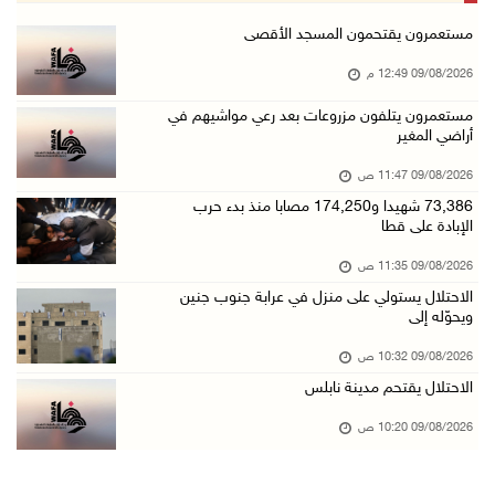
وفاة سفير فلسطين لدى مصر القائد الوطني دياب ا ...
مستعمرون يقتحمون المسجد الأقصى
09/آب/2026 10:42 ص
09/08/2026 12:49 م
الاحتلال يستولي على منزل في عرابة جنوب جنين و ...
مستعمرون يتلفون مزروعات بعد رعي مواشيهم في
أراضي المغير
09/آب/2026 10:32 ص
الاحتلال يقتحم مدينة نابلس
09/08/2026 11:47 ص
09/آب/2026 10:20 ص
73,386 شهيدا و174,250 مصابا منذ بدء حرب
الإبادة على قطا
"التعليم العالي" تختتم تدريبا حول إعداد المبا ...
09/08/2026 11:35 ص
09/آب/2026 10:19 ص
الاحتلال يستولي على منزل في عرابة جنوب جنين
وفاة شابة متأثرة بإصابتها جراء حادث سير قرب ج ...
ويحوّله إلى
09/آب/2026 10:02 ص
09/08/2026 10:32 ص
اعتقال مواطنين من بلدة سنجل شمال رام الله
الاحتلال يقتحم مدينة نابلس
09/آب/2026 09:48 ص
09/08/2026 10:20 ص
قوات الاحتلال تنصب حاجزا عسكريا عند مدخل قرية ...
09/آب/2026 09:43 ص