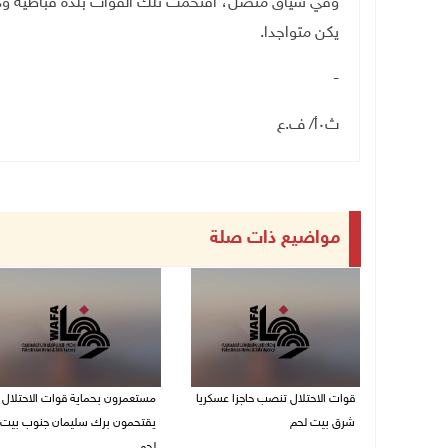
وفي سياق متصل، اقتحمت تلك القوات بلدة قباطية ود
يكن متواجدا.
-
ث٠أ/ ف.ع
مواضيع ذات صلة
قوات الاحتلال تنصب حاجزا عسكريا
مستعمرون بحماية قوات الاحتلال
شرق بيت لحم
يقتحمون برك سليمان جنوب بيت
لحم