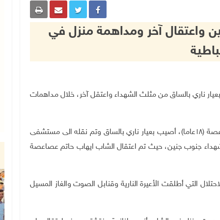
ين واعتقال آخر ومداهمة منزل في
اطية
اء، شاب بعيار ناري بالساق من مثلث الشهداء واعتقل آخر، خلال مداهمات
وذكرت مصادر محلية لـ"وفا"، أن الشاب مجد مازن عصاعصة (١٨عاما)، أصيب بعيار ناري بالساق وتم نقله الى مستشفى
لشهداء جنوب جنين، حيث تم اعتقال الشاب ايهاب حاتم عصاعصة
تلال التي أطلقت الأعيرة النارية وقنابل الصوت والغاز المسيل