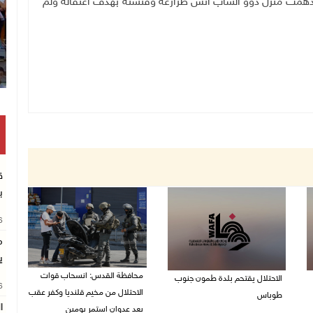
همت منزل ذوو الشاب أنس طزازعة وفتشته بهدف اعتقاله ولم
ق
ب
26
م
ي
محافظة القدس: انسحاب قوات
الاحتلال يقتحم بلدة طمون جنوب
26
الاحتلال من مخيم قلنديا وكفر عقب
طوباس
ا
بعد عدوان استمر يومين