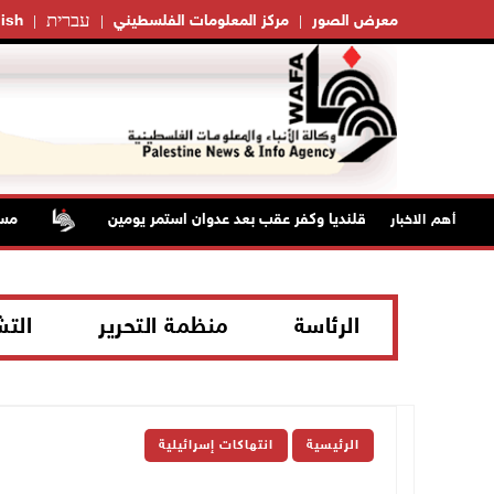
עברית
معرض الصور
مركز المعلومات الفلسطيني
ish
تلال من مخيم قلنديا وكفر عقب بعد عدوان استمر يومين
مستعمر
أهم الاخبار
الرئاسة
منظمة التحرير
الت
الرئيسية
انتهاكات إسرائيلية