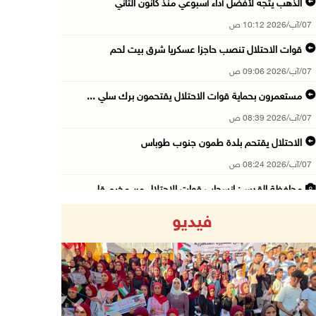
الذهب يتجه لأفضل أداء أسبوعي منذ كانون الثاني
07/آب/2026 10:12 ص
قوات الاحتلال تنصب حاجزا عسكريا شرق بيت لحم
07/آب/2026 09:06 ص
مستعمرون بحماية قوات الاحتلال يقتحمون برك سلي ...
07/آب/2026 08:39 ص
الاحتلال يقتحم بلدة طمون جنوب طوباس
07/آب/2026 08:24 ص
محافظة القدس: انسحاب قوات الاحتلال من مخيم قل ...
07/آب/2026 08:23 ص
فيديو
الطقس: أجواء صافية صيفية والحرارة حول معدلها ...
07/آب/2026 08:15 ص
تواصل انتهاكات الاحتلال والمستعمرين: اعتقالات ...
06/آب/2026 11:53 م
Previous
Next