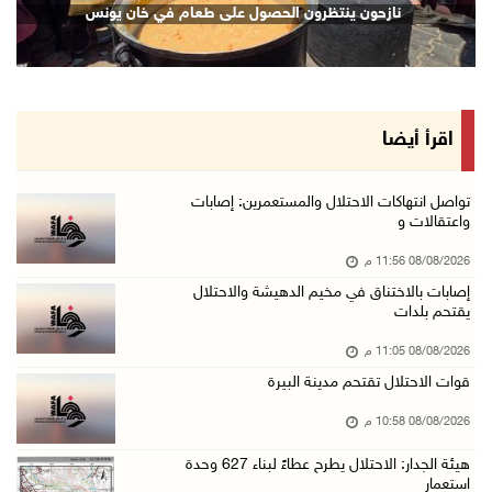
نازحون ينتظرون الحصول على طعام في خان يونس
08/آب/2026 08:27 م
إصابات بالاختناق خلال مواجهات مع الاحتلال في ...
08/آب/2026 08:23 م
الاحتلال ينصب حواجز طيارة في محيط مخيم طولكرم ...
اقرأ أيضا
08/آب/2026 07:56 م
مستعمرون يهاجمون قرية أبو فلاح
تواصل انتهاكات الاحتلال والمستعمرين: إصابات
واعتقالات و
08/آب/2026 07:07 م
08/08/2026 11:56 م
مستعمرون يقتحمون بلدة بيت عور التحتا وقرية جل ...
إصابات بالاختناق في مخيم الدهيشة والاحتلال
08/آب/2026 06:39 م
يقتحم بلدات
فلسطين تدين الهجوم على ناقلة إماراتية في مضيق ...
08/08/2026 11:05 م
08/آب/2026 06:25 م
قوات الاحتلال تقتحم مدينة البيرة
شعراء غزة يوثقون النزوح والفقد بقصائد من الخي ...
08/08/2026 10:58 م
08/آب/2026 06:23 م
هيئة الجدار: الاحتلال يطرح عطاءً لبناء 627 وحدة
الجامعة العربية الأمريكية تختتم فعاليات تخريج ...
استعمار