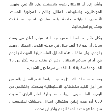
وأشار إلى أن الاحتلال يقوم بالاستيلاء على الأراضي وتهجير
المواطنين، واستهداف المنازل والأحياء المجاورة للمسجد
الأقصى المبارك، خاصة بلدة سلوان، لتنفيذ مخططات
ومشاريع استيطانية.
وكان نائب محافظ القدس عبد الله صيام، أعلن في وقت
سابق أن نحو 18 ألف منزل في مدينة القدس المحتلة، مهدد
بالهدم، وأن ملفات هذه المنازل الفلسطينية المهددة بالهدم
في أدراج محاكم الاحتلال، رغم أن هناك حاجة لأكثر من 15
ألف وحدة سكنية لأبناء القدس سيما جيل الشباب
.
وتعتمد سلطات الاحتلال تنفيذ سياسة هدم المنازل بالقدس
من أجل تنفيذ مخططاتها الاستيطانية بصمت، والتخلص من
الوجود الفلسطيني فيها، فمنذ بداية العام الجاري أصدرت
650 أمر هدم إداري وقضائي لمنازل ومنشآت لمقدسيين،
منها ما هو محدد المدة للهدم وآخر غير محدد
.