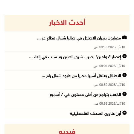
أحدث الاخبار
مصابون بنيران الاحتلال في جباليا شمال قطاع غز ...
10/آب/2026 09:18 ص
إعصار "دولفين" يضرب شرق الصين ويتسبب في إلغاء ...
10/آب/2026 09:04 ص
الاحتلال يعتقل أسيرا محررا من عابود شمال رام ...
10/آب/2026 08:59 ص
الذهب يتراجع عن أعلى مستوى في 7 أسابيع
10/آب/2026 08:58 ص
أبرز عناوين الصحف الفلسطينية
10/آب/2026 08:57 ص
فيديو
"التربية": تمديد فترة استقبال طلبات منح البكا ...