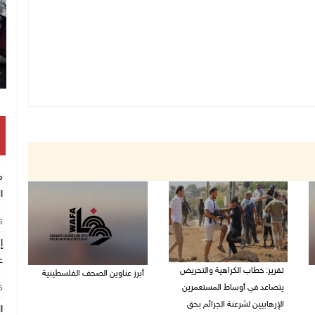
م
ا
26
إ
ع
تقرير: خطاب الكراهية والتحريض
أبرز عناوين الصحف الفلسطينية
يتصاعد في أوساط المستعمرين
26
08/08/2026 08:21 ص
الإرهابيين لشرعنة الجرائم بحق
ا