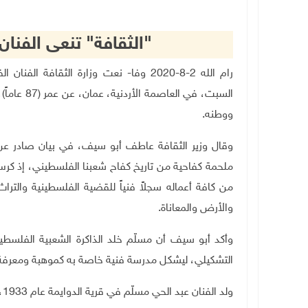
"الثقافة" تنعى الفنا
رام الله 2-8-2020 وفا- نعت وزارة الثقا
السبت، في 
ووطنه.
وقال وزير الثقافة عاطف أبو سيف، في بيان صادر عن ال
ملحمة كفاحية من تاريخ كفاح شعبنا الفلسطيني، إذ كر
من كافة أعماله سجلاً فنياً للقضية الفلسطينية والتر
والأرض والمعاناة.
وأكد أبو سيف أن مسلّم خلد الذاكرة الشعبية الفلسطين
التشكيلي، ليشكل مدرسة فنية خاصة به كموهبة ومعرفة 
ولد الفنان عبد الحي مسلّم في قرية الدوايمة عام 1933، وهجر منها عام 1948.