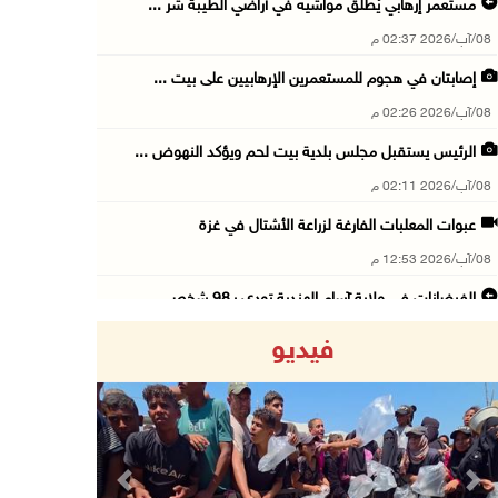
مستعمر إرهابي يُطلق مواشيه في أراضي الطيبة شر ...
08/آب/2026 02:37 م
إصابتان في هجوم للمستعمرين الإرهابيين على بيت ...
08/آب/2026 02:26 م
الرئيس يستقبل مجلس بلدية بيت لحم ويؤكد النهوض ...
08/آب/2026 02:11 م
عبوات المعلبات الفارغة لزراعة الأشتال في غزة
08/آب/2026 12:53 م
الفيضانات في ولاية آسام الهندية تودي بـ98 شخص ...
08/آب/2026 12:42 م
فيديو
الاحتلال يتوغل في بلدة ميس الجبل جنوب لبنان و ...
08/آب/2026 12:39 م
سلطة المياه تطلق مشروعا وطنيا يقود التحول نحو ...
08/آب/2026 12:30 م
Previous
Next