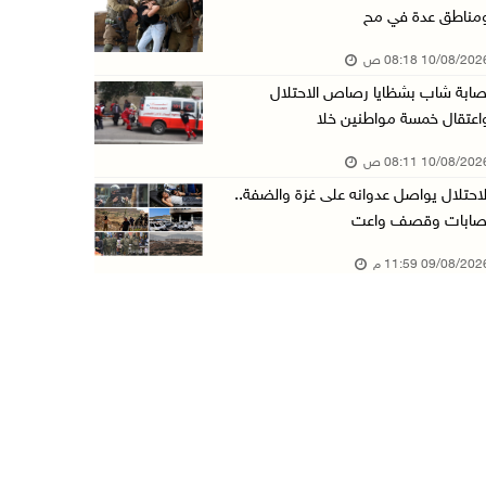
مناطق عدة في مح
مستعمرون إرهابيون وقوات الاحتلال يقتحمون قرية ...
10/08/20 08:18 ص
09/آب/2026 10:31 م
صابة شاب بشظايا رصاص الاحتلال
قصف مدفعي للاحتلال وإطلاق نار كثيف شمال ووسط ...
اعتقال خمسة مواطنين خلا
09/آب/2026 10:25 م
10/08/20 08:11 ص
الاحتلال يقتحم المزرعة الغربية
لاحتلال يواصل عدوانه على غزة والضفة..
09/آب/2026 10:18 م
صابات وقصف واعت
"الزراعة" والهيئات المحلية في الخليل تبحث تحو ...
09/08/20 11:59 م
09/آب/2026 10:13 م
الاحتلال يقتحم بيرزيت وبرهام شمال رام الله
09/آب/2026 09:38 م
الاحتلال يقتحم بلدة ترمسعيا
09/آب/2026 08:57 م
الصليب الأحمر يُسهل نقل 37 معتقلا أفرج عنهم إ ...