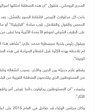
المدرج الروماني، فتقول "ان هذه المنطقة احتلتها اسرائيل
باءت كل محاولات التربص لالتقاط الصور بالفشل، بعد أ
الحمص والفول والفلافل، قرب ساحة "البازيليكا" أو ما
على الطرف الشرقي لموقع الأعمدة الأثرية وما تبقى من مبن
ويقول رئيس بلدية سبسطية محمد عازم: "نشاهد هذا الطا
لم نلاحظه بهذه الكثرة قبل انقطاع السياحة في هذه ال
كورونا".
يقطع عازم حديثه بين الحين والآخر، بسبب انشغاله وتلق
من المستوطنين الذي يقتحمون المنطقة القريبة من البلد
يضيف "ان المستوطنين يحاولون دائما فرض أمر واقع في 
الآثار".
وكان مجلس الو