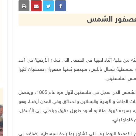
 عصفور الشمس
نوباني (6 سنوات) أن ما تحدثه من جلبة أثناء لعبها في الحصى التى تملئ الأرضية في أحد
 سبسطية شمال نابلس، سيدفع ثمنها مصوران صحفيان كثيرا
شمس الفلسطيني.
الشمس الذي
سجل
في فلسطين لأول مرة عام 1865، ويفضل
ات الجافة والأودية والبساتين والحدائق وفي المدن أيضــا. وهو
ه بسرعة كبيرة. منقاره أسود طويل دقيق وينحني إلى الأسفل.
 فلونها بني.
الاعمدة الرومانية، التي تشتهر بها بلدة سبسطية إضافة إلى