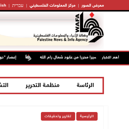
עברית
معرض الصور
مركز المعلومات الفلسطيني
ish
احتلال يعتقل أسيرا محررا من عابود شمال رام الله
إعصار "دولفين
أهم الاخبار
الرئاسة
منظمة التحرير
الت
الرئيسية
تقارير وتحقيقات