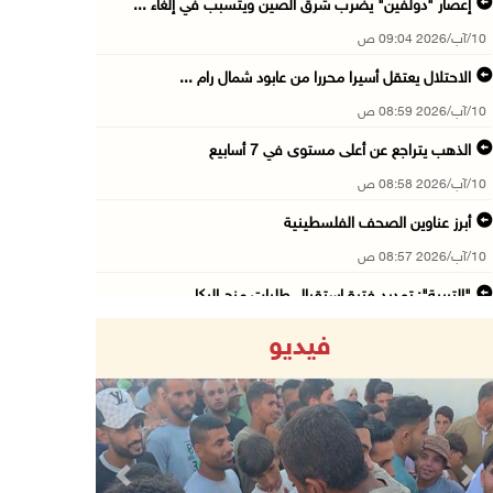
إعصار "دولفين" يضرب شرق الصين ويتسبب في إلغاء ...
10/آب/2026 09:04 ص
الاحتلال يعتقل أسيرا محررا من عابود شمال رام ...
10/آب/2026 08:59 ص
الذهب يتراجع عن أعلى مستوى في 7 أسابيع
10/آب/2026 08:58 ص
أبرز عناوين الصحف الفلسطينية
10/آب/2026 08:57 ص
"التربية": تمديد فترة استقبال طلبات منح البكا ...
10/آب/2026 08:54 ص
فيديو
قوات الاحتلال تعتقل 3 مواطنين من محافظة جنين
10/آب/2026 08:52 ص
أوروبا الغربية تسجل أعلى حرارة صيفية في تاريخ ...
10/آب/2026 08:22 ص
Previous
Next