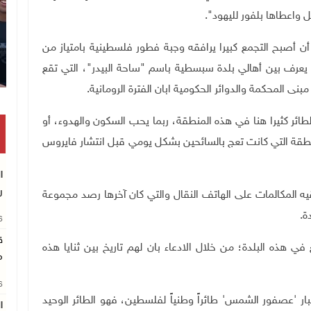
 واعطاها بلفور لليهود".
ن أصبح التجمع كبيرا يرافقه وجبة فطور فلسطينية بامتياز من
 يعرف بين أهالي بلدة سبسطية باسم "ساحة البيدر"، التي تقع
ى المحكمة والدوائر الحكومية ابان الفترة الرومانية.
ئر كثيرا هنا في هذه المنطقة، ربما يحب السكون والهدوء، أو
منطقة التي كانت تعج بالسائحين بشكل يومي قبل انتشار فايروس
ا
ر
يه المكالمات على الهاتف النقال والتي كان آخرها رصد مجموعة
ة.
26
هذه البلدة؛ من خلال الادعاء بان لهم تاريخ بين ثنايا هذه
م
26
زراء قد صادق في العام 2015 على اعتبار 'عصفور الشمس' طائراً وطنياً لفلسطين، فهو الطائر الوحيد