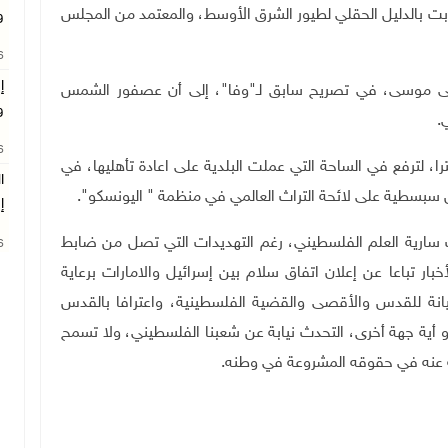
ت بالدليل الحقلي لطيور الشرق الأوسط، والمعتمد من المجلس
و
26
إ
عيسى موسى، في تصريح سابق لـ"وفا"، إلى أن عصفور الشمس
و
.
26
شاحنة محملة بسارية علم يصل طولها لنحو 16 مترا، لترفع في الساحة التي عملت البلدية على اعادة تأهليها، في
ا
 سبسطية على لائحة التراث العالمي في منظمة " اليونسكو".
إ
سارية العلم الفلسطيني، رغم التهديدات التي تصل من ضابط
26
بار تباعا عن إعلان اتفاق سلام بين إسرائيل والامارات برعاية
خيانة للقدس والأقصى والقضية الفلسطينية، واعترافا بالقدس
 أو أية جهة أخرى، التحدث نيابة عن شعبنا الفلسطيني، ولا تسمح
ابة عنه في حقوقه المشروعة في وطنه.