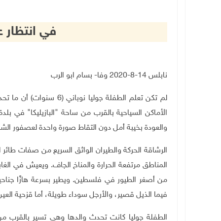
في انتظار
نابلس
14
-8-2020 وفا- بسام ابو الرب
لم تكن تعلم الطفلة جوليا 
الأماكن السياحية بالقرب من ساحة
"البازيليكا"
في بلدة
والعودة بخيبة أمل دون التقاط صورة واحدة لعصفور ال
الرشاقة الحركة والطيران الواثق السريع
من صفات طائر 
المناطق مرتفعة الحرارة والمناخ الجاف. ويعيش في الغاب
من أصغر الطيور في فلسطين. ويطير بسرعة هازًا جناحي
فيما الذيل قصير، والأرجل سوداء طويلة، أما قزحية العين
الطفلة جوليا كانت تحدث والدها وهي تسير بالقرب من 