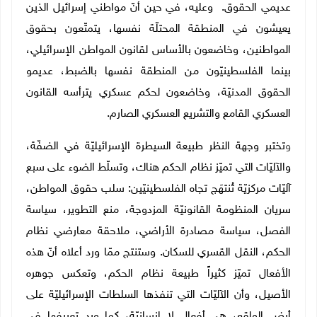
عديمي الحقوق. وعليه، في حين أنّ مواطني إسرائيل الذين
يعيشون في المنطقة المحتلّة نفسها، يتمتّعون بحقوق
المواطنين، وخاضعون بالأساس لقانون المواطن الإسرائيلي،
بينما الفلسطينيّون من المنطقة نفسها بالضبط، عديمو
الحقوق المدنيّة، وخاضعون لحكم عسكري يترأسه القانون
العسكري القامع والتشريع العسكري الصارم.
و
تختبر وجهة النظر طبيعة السيطرة الإسرائيليّة في الضفّة،
والآليّات التي تميّز نظام الحكم هناك، وتسلّط الضوء على سبع
آليّات مركزيّة تُنتهَج تجاه الفلسطينيّين: سلب حقوق المواطن،
سريان المنظومة القانونيّة المزدوجة، منع التطوير، سياسة
الفصل، سياسة مصادرة الأراضي، ملاحقة معارضي نظام
الحكم، النقل القسري للسكان. وستنتج ممّا ورد أعلاه أنّ هذه
الأفعال تميّز كثيراً طبيعة نظام الحكم، وتعكس جوهره
الأصيل، وأن الآليّات التي تنفذها السلطات الإسرائيليّة على
أرض الواقع، هي أفعال لا إنسانيّة، كما ورد تعريفها في