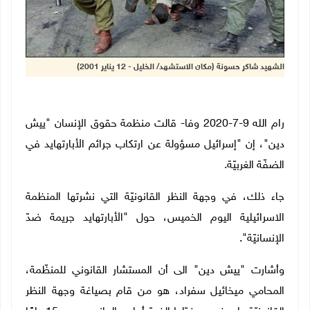
الشهيد شاكر حسونة (مكان الاستشهد/ الخليل - 12 يناير 2001)
رام الله 9-7-2020 وفا- قالت منظمة
حقوق الإنسان "ييش
دين"
، إن "إسرائيل مسؤولة عن ارتكاب جرائم الأبارتهايد في
الضفّة الغربيّة.
جاء ذلك، في وجهة النظر القانونيّة التي نشرتها المنظمة
الاسرائيلية اليوم الخميس، حول "الأبارتهايد جريمة ضدّ
الإنسانيّة".
وأشارت
"ييش دين"
الى أن المستشار القانوني للمنظّمة،
المحامي ميخائيل سفراد، هو من قام بصياغة وجهة النظر