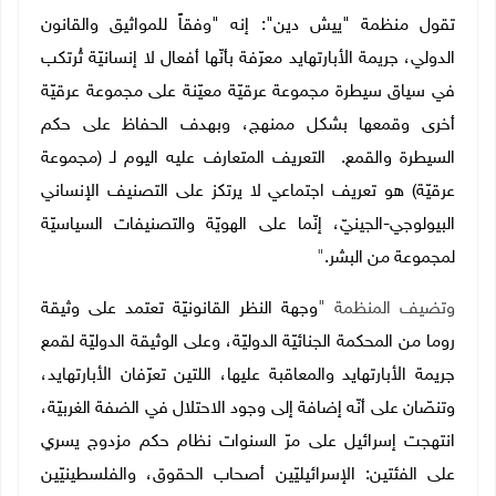
تقول
منظمة "ييش دين": إنه "
وفقاً للمواثيق والقانون
الدولي، جريمة الأبارتهايد معرّفة بأنّها أفعال لا إنسانيّة تُرتكب
في سياق سيطرة مجموعة عرقيّة معيّنة على مجموعة عرقيّة
أخرى وقمعها بشكل ممنهج، وبهدف الحفاظ على حكم
السيطرة والقمع. التعريف المتعارف عليه اليوم لـ (مجموعة
عرقيّة) هو تعريف اجتماعي لا يرتكز على التصنيف الإنساني
البيولوجي-الجينيّ، إنّما على الهويّة والتصنيفات السياسيّة
لمجموعة من البشر.
"
وتضيف المنظمة "
وجهة النظر القانونيّة تعتمد على وثيقة
روما من المحكمة الجنائيّة الدوليّة، وعلى الوثيقة الدوليّة لقمع
جريمة الأبارتهايد والمعاقبة عليها، اللتين تعرّفان الأبارتهايد،
وتنصّان على أنّه إضافة إلى وجود الاحتلال في الضفة الغربيّة،
انتهجت إسرائيل على مرّ السنوات نظام حكم مزدوج يسري
على الفئتين: الإسرائيليّين أصحاب الحقوق، والفلسطينيّين