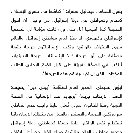
يقول المحامي ميخائيل سفراد: " كناشط في حقوق الإنسان،
كمحام وكمواطن في دولة إسرائيل، من واجبي أن أقول
الحقيقة كما أفهمها أنا، حتى وإن كانت مؤلمة لي شخصياً
كإسرائيلي وكيهودي, لا مفرّ أمام مواطني إسرائيل والعالم
سوى الاعتراف بالواقع: يرتكب الإسرائيليّون جريمة بشعة
مصنّفة على أنّها جريمة ضدّ الإنسانيّة. جريمة الأبارتهايد
تُرتكب في الضفّة الغربيّة حتى قبل الضمّ الأحادي الجانب
المخطّط، الذي إن تمّ سيفاقم هذه الجريمة!".
ليؤور عميخاي، المدير العام لمنظّمة "ييش دين" يضيف:
المعنى لارتكاب جريمة أبرتهايد ضد الإنسانية في الضفة
الغربية وفقًا للقانون الدولي تُملي علينا واجب عدم التعاطي
مع مرتكبي الجريمة والاستمرار بالعمل من منطلق الايمان بأننا
نستطيع تغيير الواقع، علينا جميعًا كمواطني دولة إسرائيل
وجميع مواطني العالم مناشدة صناع القرار من أجل إيقاف