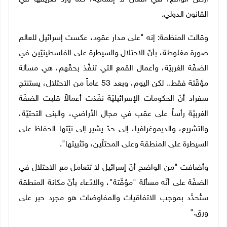
القانون الدولي.
وقالت المنظمة: إنه "على مدار عقود، عكست إسرائيل للعالم
صورة مغلوطة، بأنّ الاحتلال والسيطرة على الفلسطينيّين في
الضفّة الغربيّة، وأعمال القمع التي تنفَّذ بحقّهم، هي مسألة
مؤقّتة فقط.. لكن اليوم، وبعد 53 عاماً من الاحتلال، يستنتج
سفراد أنّ الحكومات الإسرائيليّة نفّذت أعمالاً قلبت الضفّة
الغربيّة رأساً على عقب في مجال الأراضي، والبنى التحتيّة،
والتشريع، والديموغرافيا، إلى حدّ يشير إلى نيّتها الحفاظ على
السيطرة على المنطقة وعلى المحتلّين، وتثبيتها".
وأضافت "من الواضح أنّ إسرائيل لا تتعامل مع الاحتلال في
الضفّة على أنّه مسألة "مؤقّتة"، والادّعاء بأنّ مكانة المنطقة
ستُحدَّد بموجب الاتفاقيات والمفاوضات هو مجرد حبر على
ورق."