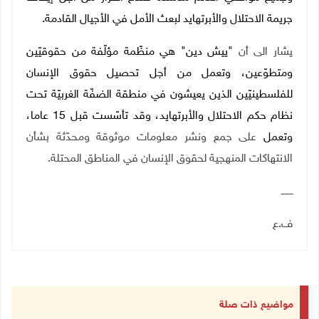
جريمة الاحتلال والأبرتهايد لبعث الأمل في الأجيال القادمة.
يشار الى أن
"ييش دين" هي منظّمة مؤلّفة من حقوقيّين
ومتطوّعين، وتعمل من أجل تحصيل حقوق الإنسان
للفلسطينيّين الذين يعيشون في منطقة الضفّة الغربيّة تحت
نظام حكم الاحتلال والأبرتهايد، وقد تأسّست قبل 15 عاما،
وتعمل
على جمع ونشر معلومات موثوقة ومحدّثة بشأن
الانتهاكات المنهجية لحقوق الإنسان في المناطق المحتلة.
ــــــــ
ف.ع
مواضيع ذات صلة