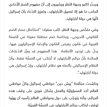
ويحذّر كاتبو وجهة النظر ويشيرون إلى أنّ مفهوم الضمّ الأحادي
الجانب ما هو إلا تعميق الأبارتهايد، وتعزيز الادّعاء بأنّ إسرائيل
كلّها هي دولة أبارتهايد.
وفي ملخّص وجهة النظر، كتب سفراد: "
استكمال مسار الضم
القانوني التدريجي، وبخاصة ضم منطقة معينة في الضفة
الغربية في قانون يفرض القانون والإدارة الإسرائيليين فيها،
يدلّ على توحيد الأنظمة. هذا المفهوم قد يعزّز الادّعاءات
السائدة بأنّ جرائم الأبارتهايد لا تُرتكب في الضفّة فقط، وأنّ
النظام الإسرائيلي بأكمله هو نظام أبارتهايد، وإنّ إسرائيل هي
دولة أبارتهايد
".
وناشدت منظّمة "ييش دين" مواطني إسرائيل وكلّ مواطني
العالم أخذ المسؤوليّة والعمل بشكل فوري على وقف هذه
الجرائم، وأنه يتوجّب على دول ومواطني العالم بأسره أن يهبّوا
لوقف ارتكاب جرائم الأبارتهايد في الضفّة الغربيّة.