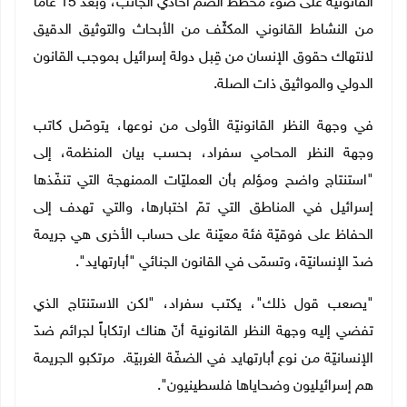
القانونيّة على ضوء مخطّط الضمّ أحادي الجانب، وبعد 15 عامًا
من النشاط القانوني المكثّف من الأبحاث والتوثيق الدقيق
لانتهاك حقوق الإنسان من قِبل دولة إسرائيل بموجب القانون
الدولي والمواثيق ذات الصلة.
في وجهة النظر القانونيّة الأولى من نوعها، يتوصّل كاتب
وجهة النظر المحامي سفراد، بحسب بيان المنظمة، إلى
"استنتاج واضح ومؤلم بأن العمليّات الممنهجة التي تنفّذها
إسرائيل في المناطق التي تمّ اختبارها، والتي تهدف إلى
الحفاظ على فوقيّة فئة معيّنة على حساب الأخرى هي جريمة
ضدّ الإنسانيّة، وتسمّى في القانون الجنائي "أبارتهايد".
"يصعب قول ذلك"، يكتب سفراد، "لكن الاستنتاج الذي
تفضي إليه وجهة النظر القانونية أنّ هناك ارتكاباً لجرائم ضدّ
الإنسانيّة من نوع أبارتهايد في الضفّة الغربيّة. مرتكبو الجريمة
هم إسرائيليون وضحاياها فلسطينيون".