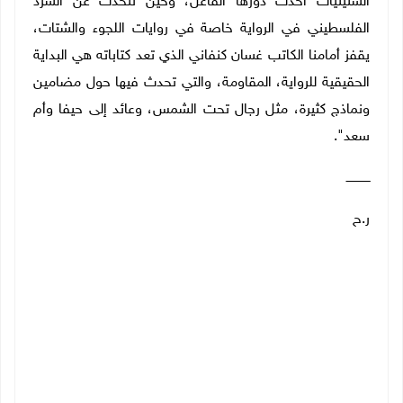
الستينيات أخذت دورها الفاعل، وحين تتحدث عن السرد
الفلسطيني في الرواية خاصة في روايات اللجوء والشتات،
يقفز أمامنا الكاتب غسان كنفاني الذي تعد كتاباته هي البداية
الحقيقية للرواية، المقاومة، والتي تحدث فيها حول مضامين
ونماذج كثيرة، مثل رجال تحت الشمس، وعائد إلى حيفا وأم
سعد".
ـــــــــــــ
ر.ح