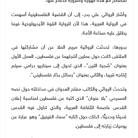
للتصالح مع هذه الهوية وضرورة الدفاع عنها.
وأشار الروائي علي بدر، إلى أن القضية الفلسطينية أسهمت
في الرواية العربية، هذا لأن للرواية القوة الأيديولوجية فيما
يطلق عليه صناعة الأمة.
بدورها، تحدثت الروائية مريم الملا عن أن مشاركتها في
الملتقى كانت حول عملين أنتجتهما عن فلسطين، العمل الأول
بعنوان "شجرة التين"، الذي تحول إلى سيناريو درامي سيتم
إنتاجه قريبا، والثاني بعنوان "رسائل بحّار فلسطيني".
وتحدث الروائي والكاتب مفلح العدوان في مداخلته حول نصه
المسرحي "بلا عنوان" الذي كتبه عن فلسطين لمناسبة إعلان
القدس عاصمة للثقافة العربية، والذي تناول فيه القدس
قديمًا وحديثًا، كذلك حول كتابه "سماء الفينيق" وهو عبارة عن
يوميات زيارته إلى فلسطين.