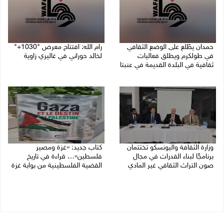
حمدان يطّلع على الوضع الثقافي
رام الله: افتتاح معرض "1030+"
في طولكرم ويطلق فعاليات
لخالد حوراني في غاليري زاوية
ثقافية في البلدة القديمة في عنبتا
01/08/2026 11:18 م
05/08/2026 04:47 م
وزارة الثقافة واليونسكو تختتمان
كتاب جديد: «غزة ومصير
برنامجًا لبناء القدرات في مجال
فلسطين»… قراءة في تاريخ
صون التراث الثقافي غير المادي
القضية الفلسطينية من بوابة غزة
30/07/2026 06:04 م
30/07/2026 10:28 ص