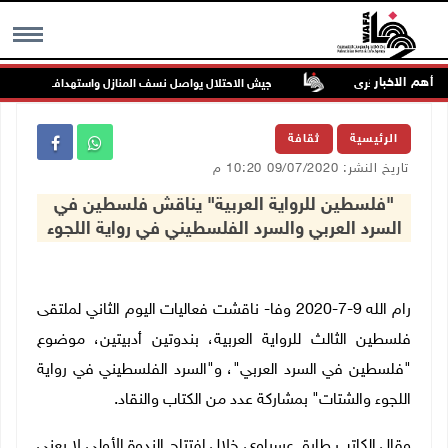
أهم الاخبار
اما ويصيب أخرى
جيش الاحتلال يواصل نسف المنازل واستهداف خيام النازحين 
MENU
الرئيسية
ثقافة
تاريخ النشر: 09/07/2020 10:20 م
"فلسطين للرواية العربية" يناقش فلسطين في
السرد العربي والسرد الفلسطيني في رواية اللجوء
رام الله 9-7-2020 وفا- ناقشت فعاليات اليوم الثاني لملتقى
فلسطين الثالث للرواية العربية، بندوتين أدبيتين، موضوع
"فلسطين في السرد العربي"، و"السرد الفلسطيني في رواية
اللجوء والشتات" بمشاركة عدد من الكتاب والنقاد.
وقال الكاتب طارق عسراوي خلال افتتاح الندوة الأولى لا يعني