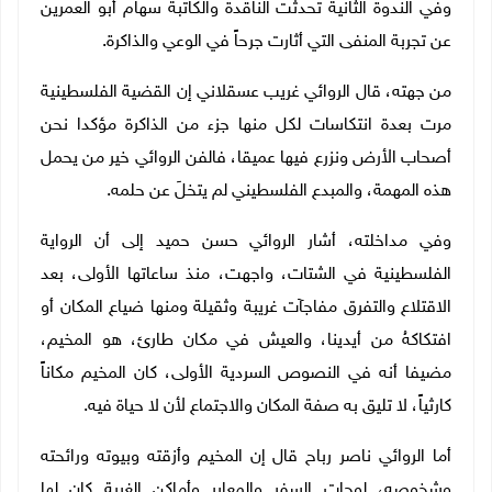
وفي الندوة الثانية تحدثت الناقدة والكاتبة سهام أبو العمرين
عن تجربة المنفى التي أثارت جرحاً في الوعي والذاكرة.
من جهته، قال الروائي غريب عسقلاني إن القضية الفلسطينية
مرت بعدة انتكاسات لكل منها جزء من الذاكرة مؤكدا نحن
أصحاب الأرض ونزرع فيها عميقا، فالفن الروائي خير من يحمل
هذه المهمة، والمبدع الفلسطيني لم يتخلَ عن حلمه.
وفي مداخلته، أشار الروائي حسن حميد إلى أن الرواية
الفلسطينية في الشتات، واجهت، منذ ساعاتها الأولى، بعد
الاقتلاع والتفرق مفاجآت غريبة وثقيلة ومنها ضياع المكان أو
افتكاكهُ من أيدينا، والعيش في مكان طارئ، هو المخيم،
مضيفا أنه في النصوص السردية الأولى، كان المخيم مكاناً
كارثياً، لا تليق به صفة المكان والاجتماع لأن لا حياة فيه.
أما الروائي ناصر رباح قال إن المخيم وأزقته وبيوته ورائحته
وشخوصه، لوحات السفر والمعابر وأماكن الغربة كان لها