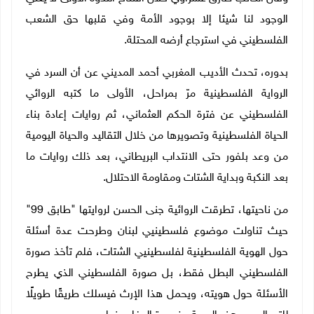
الوجود لنا شيئا إلا بوجود الأمة وفي قلبها حق الشعب
الفلسطيني في استرجاع أرضه المحتلة.
بدوره، تحدث الأديب المغربي أحمد المديني عن أن السرد في
الرواية الفلسطينية مرّ بمراحل، الأولى ما كتبه الروائي
الفلسطيني عن فترة الحكم العثماني، ثم روايات إعادة بناء
الحياة الفلسطينية وتصويرها من خلال التقاليد والحياة اليومية
من وعد بلفور حتى الانتداب البريطاني، بعد ذلك روايات ما
بعد النكبة وبداية الشتات ومقاومة الاحتلال.
من ناحيتها، تطرقت الروائية جنى الحسن لروايتها "طابق 99"
حيث تناولت موضوع فلسطينيي لبنان وطرحت عدة أسئلة
حول الهوية الفلسطينية لفلسطينيي الشتات، فلم تأخذ صورة
الفلسطيني البطل فقط، بل صورة الفلسطيني الذي يطرح
الأسئلة حول هويته، ويحمل هذا الإرث فيسلك طريقًا طويلًا