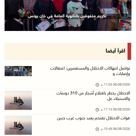
06/آب/2026 09:17 م
إصابة مسن بجروح ورضوض إثر اعتداء جيش الاحتلال ...
تكريم متفوقين بالثانوية العامة في خان يونس
06/آب/2026 09:13 م
ورشة توصي بخطة عاجلة لاستعادة التعليم الوجاهي ...
06/آب/2026 09:08 م
الرئيس يستقبل مجلس بلدية رام الله ويشدد على د ...
اقرأ أيضا
06/آب/2026 08:36 م
جماهير شعبنا تشيع جثمان الشهيد علاء صبيح في ت ...
تواصل انتهاكات الاحتلال والمستعمرين: اعتقالات
وإصابات و
06/آب/2026 08:33 م
06/08/2026 11:53 م
الاحتلال يوسع حملات الدهم والاعتقال في قلنديا ...
الاحتلال يخطر باقتلاع أشجار من 310 دونمات
06/آب/2026 08:06 م
والاستيلاء عل
الرئيس المصري وملك البحرين يشددان على ضرورة ت ...
06/08/2026 11:14 م
06/آب/2026 07:57 م
قوات الاحتلال تقتحم يعبد جنوب غرب جنين
الاحتلال يخطر بإزالة أشجار زيتون والاستيلاء ع ...
06/08/2026 10:49 م
06/آب/2026 07:53 م