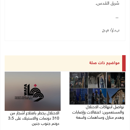
شرق القدس.
ــــ
ب.غ/ م.ج
مواضيع ذات صلة
تواصل انتهاكات الاحتلال
والمستعمرين: اعتقالات وإصابات
الاحتلال يخطر باقتلاع أشجار من
وهدم منازل ومداهمات واسعة
310 دونمات والاستيلاء على 3.5
دونم جنوب جنين
06/08/2026 11:53 م