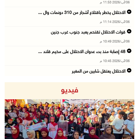
06/آب/2026 11:53 م
الاحتلال يخطر باقتلاع أشجار من 310 دونمات وال ...
06/آب/2026 11:14 م
قوات الاحتلال تقتحم يعبد جنوب غرب جنين
06/آب/2026 10:49 م
48 إصابة منذ بدء عدوان الاحتلال على مخيم قلند ...
06/آب/2026 10:45 م
الاحتلال يعتقل شابين من المغير
06/آب/2026 10:27 م
فيديو
وزير الداخلية يبحث مع مكافحة المخدرات الدولي ...
06/آب/2026 10:01 م
رئيس بلدية الخليل يطلع وفدا أميركيا على تطورا ...
06/آب/2026 09:59 م
revious
Next