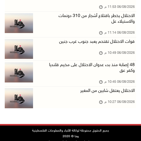
06/08/2026 11:53 م
الاحتلال يوسع حملات الدهم والاعتقال في قلنديا ...
الاحتلال يخطر باقتلاع أشجار من 310 دونمات
06/آب/2026 08:06 م
والاستيلاء عل
الرئيس المصري وملك البحرين يشددان على ضرورة ت ...
06/08/2026 11:14 م
06/آب/2026 07:57 م
قوات الاحتلال تقتحم يعبد جنوب غرب جنين
الاحتلال يخطر بإزالة أشجار زيتون والاستيلاء ع ...
06/08/2026 10:49 م
06/آب/2026 07:53 م
48 إصابة منذ بدء عدوان الاحتلال على مخيم قلنديا
رابطة العالم الإسلامي تدين تواصل انتهاكات الا ...
وكفر عق
06/آب/2026 07:36 م
06/08/2026 10:45 م
اليونيسف: استشهاد 300 طفل منذ وقف إطلاق النار ...
الاحتلال يعتقل شابين من المغير
06/آب/2026 07:34 م
06/08/2026 10:27 م
الاحتلال يدمّر بيت الزوجية قبل ساعات من الزفا ...
06/آب/2026 07:27 م
إصابتان بالرصاص والاعتداء خلال اقتحام الاحتلا ...
جميع الحقوق محفوظة لوكالة الأنباء والمعلومات الفلسطينية
وفا © 2020
06/آب/2026 06:56 م