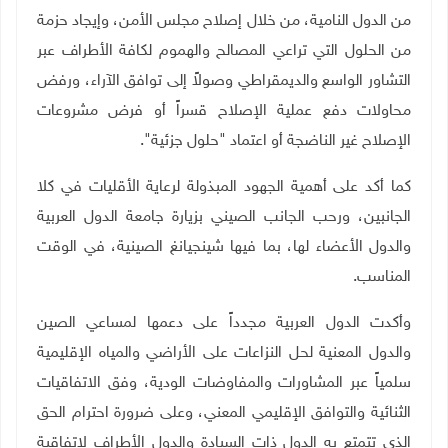
من الدول النامية، من خلال إصلاح مجلس الأمن، وإيجاد حزمة
من الحلول التي تراعي المصالح والهموم لكافة الأطراف عبر
التشاور الواسع والديمقراطي وصولاً إلى توافق الآراء، ورفض
محاولات دفع عملية الإصلاح قسراً أو فرض مشروعات
الإصلاح غير الناضجة أو اعتماد "حلول جزئية".
كما أكد على أهمية الجهود المبذولة لرعاية الأقليات في كلا
الجانبين، ورحب الجانب الصيني بزيارة جامعة الدول العربية
والدول الأعضاء لها، بما فيها شينجيانغ الصينية، في الوقت
المناسب.
وأكدت الدول العربية مجدداً على دعمها لمساعي الصين
والدول المعنية لحل النزاعات على الأراضي والمياه الإقليمية
سلمياً عبر المشاورات والمفاوضات الودية، وفق الاتفاقيات
الثنائية والتوافق الإقليمي المعني، وعلى ضرورة احترام الحق
الذي تتمتع به الدول ذات السيادة والدول الأطراف لاتفاقية