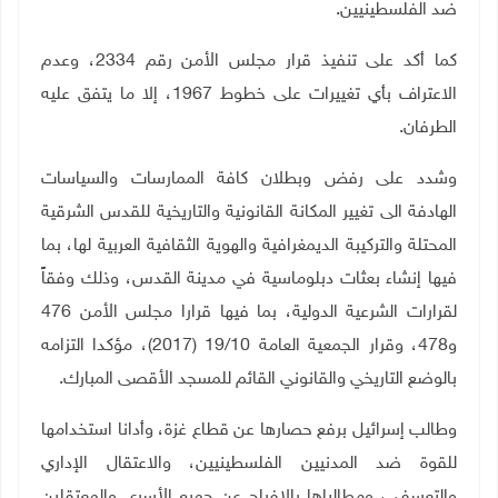
ضد الفلسطينيين.
كما أكد على تنفيذ قرار مجلس الأمن رقم 2334، وعدم
الاعتراف بأي تغييرات على خطوط 1967، إلا ما يتفق عليه
الطرفان.
وشدد على رفض وبطلان كافة الممارسات والسياسات
الهادفة الى تغيير المكانة القانونية والتاريخية للقدس الشرقية
المحتلة والتركيبة الديمغرافية والهوية الثقافية العربية لها، بما
فيها إنشاء بعثات دبلوماسية في مدينة القدس، وذلك وفقاً
لقرارات الشرعية الدولية، بما فيها قرارا مجلس الأمن 476
و478، وقرار الجمعية العامة 19/10 (2017)، مؤكدا التزامه
بالوضع التاريخي والقانوني القائم للمسجد الأقصى المبارك.
وطالب إسرائيل برفع حصارها عن قطاع غزة، وأدانا استخدامها
للقوة ضد المدنيين الفلسطينيين، والاعتقال الإداري
والتعسفي، ومطالباها بالإفراج عن جميع الأسرى والمعتقلين