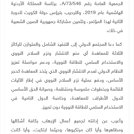
الجمعية العامة رقم
A/73/546
، برئاسة المملكة الأردنية
الهاشمية عام 2019، والترحيب بترؤس دولة الكويت للدورة
الثانية لهذا المؤتمر، وتثمين مشاركة جمهورية الصين الشعبية
في ذلك.
كما دعا المجتمع الدولي إلى التنفيذ الشامل والمتوازن للركائز
الثلاثة للمعاهدة أي منع الانتشار ونزع السلاح النووي
والاستخدام السلمي للطاقة النووية، ودعم مواصلة تعزيز
النظام الدولي لعدم الانتشار النووي الذي يتخذ المعاهدة كحجر
الأساس، ودفع عملية نزع السلاح النووي في إطار الآليات
القائمة وبخطوات ملموسة ومنتظمة، وصيانة الحق الأساسي
للدول الأطراف للمعاهدة، وخاصة الدول النامية في
الاستخدام السلمي للطاقة النووية دون تمييز.
وأعرب عن إدانته لجميع أعمال الإرهاب بكافة أشكالها
ومظاهرها وأيا كان مرتكبوها، وحيثما ارتكبت، وأيا كانت