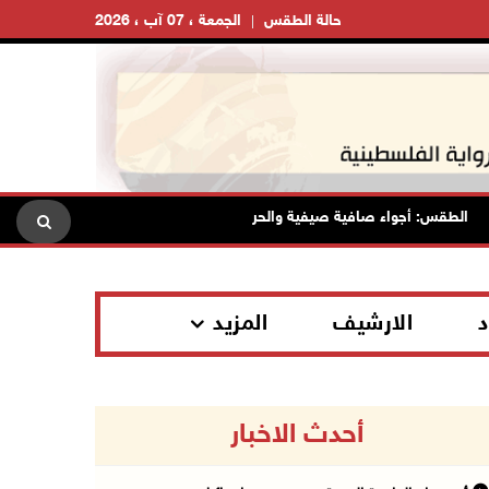
حالة الطقس
الجمعة ، 07 آب ، 2026
لطقس: أجواء صافية صيفية والحرارة حول معدلها العام
محافظة ا
د
الارشيف
المزيد
أحدث الاخبار