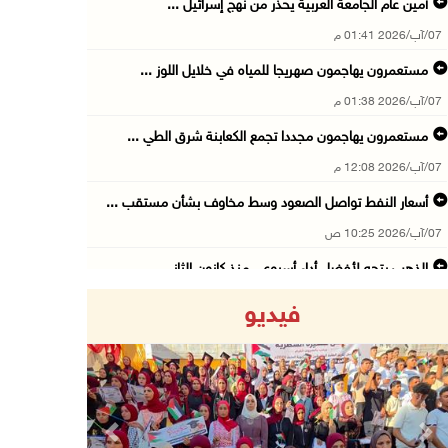
أمين عام الجامعة العربية يحذر من نهج إسرائيل ...
07/آب/2026 01:41 م
مستعمرون يهاجمون صهريجا للمياه في خلايل اللوز ...
07/آب/2026 01:38 م
مستعمرون يهاجمون مجددا تجمع الكعابنة شرق الطي ...
07/آب/2026 12:08 م
أسعار النفط تواصل الصعود وسط مخاوف بشأن مستقب ...
07/آب/2026 10:25 ص
الذهب يتجه لأفضل أداء أسبوعي منذ كانون الثاني
07/آب/2026 10:12 ص
فيديو
قوات الاحتلال تنصب حاجزا عسكريا شرق بيت لحم
07/آب/2026 09:06 ص
مستعمرون بحماية قوات الاحتلال يقتحمون برك سلي ...
07/آب/2026 08:39 ص
Previous
Next