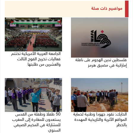
مواضيع ذات صلة
الجامعة العربية الأمريكية تختتم
فعاليات تخريج الفوج الثالث
فلسطين تدين الهجوم على ناقلة
والعشرين من طلبتها
إماراتية في مضيق هرمز
08/08/2026 06:20 م
08/08/2026 06:25 م
الحايك: نقود جهودا وطنية لحماية
50 طفلا وطفلة من القدس
المواقع الأثرية والتاريخية المهددة
يستعدون للمغادرة إلى المغرب
بالخطر
للمشاركة في المخيم الصيفي
السنوي