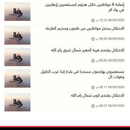
الجامعة العربية الأمريكية تختتم فعاليات تخريج ...
إصابة 6 مواطنين خلال هجوم لمستعمرين إرهابيين
في واد الر
08/آب/2026 06:20 م
08/08/2026 10:12 م
إصابات بالاختناق خلال اقتحام الاحتلال قرية ال ...
الاحتلال يحتجز مواطنين من طمون ومخيم الفارعة
08/آب/2026 05:52 م
08/08/2026 09:33 م
الحايك: نقود جهودا وطنية لحماية المواقع الأثر ...
08/آب/2026 04:50 م
الاحتلال يقتحم قرية المغير شمال شرق رام الله
أطفال مبتورو الأطراف يتحدّون الألم بكرة القدم ...
08/08/2026 09:32 م
08/آب/2026 04:42 م
مستعمرون يهاجمون مسجدا في بلدة إذنا غرب الخليل
وقوات ال
جلسة لمجلس الأمن بشأن الضفة الغربية الثلاثاء ...
08/آب/2026 04:03 م
08/08/2026 09:11 م
الاحتلال يقتحم كوبر شمال رام الله
50 طفلا وطفلة من القدس يستعدون للمغادرة إلى ا ...
08/آب/2026 03:51 م
08/08/2026 08:27 م
مستعمر إرهابي يُطلق مواشيه في أراضي الطيبة شر ...
08/آب/2026 02:37 م