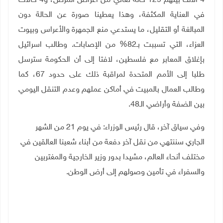
4 الاف بينهم 129 حالة تعاني من أعراض المرض، و4 حالات
في العناية المكثفة، وهذا يعطينا صورة عن الحالة دون
المبالغة أو التقليل، ما يستدعي منع الجمهرة والأعراس وبيوت
العزاء، التي تسببت بـ82% من الإصابات. وطالب اسرائيل
بإغلاق المعابر مع فلسطين، لافتا إلى أن الحكومة سترسل
طلبا إلى الأمم المتحدة لمراقبة ذلك على حدود 67، كما
وطالب العمال بالمبيت في أماكن عملهم وعدم التنقل اليومي
بين الضفة وأراضي الـ48
.
وفي سياق آخر، قال رئيس الوزراء: في يوم 21 من الشهر
الجاري سننتهي من نقل آخر دفعة من أبناء شعبنا العالقين في
مختلف أنحاء العالم، مشيدا بدور وزير الخارجية والمغتربين
والسفراء في تأمين وصولهم إلى أرض الوطن
.