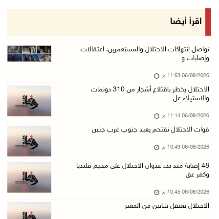
06/آب/2026 09:08 م
الرئيس يستقبل مجلس بلدية رام الله ويشدد على د ...
اقرأ أيضا
06/آب/2026 08:36 م
جماهير شعبنا تشيع جثمان الشهيد علاء صبيح في ت ...
تواصل انتهاكات الاحتلال والمستعمرين: اعتقالات
وإصابات و
06/آب/2026 08:33 م
06/08/2026 11:53 م
الاحتلال يوسع حملات الدهم والاعتقال في قلنديا ...
الاحتلال يخطر باقتلاع أشجار من 310 دونمات
06/آب/2026 08:06 م
والاستيلاء عل
الرئيس المصري وملك البحرين يشددان على ضرورة ت ...
06/08/2026 11:14 م
06/آب/2026 07:57 م
قوات الاحتلال تقتحم يعبد جنوب غرب جنين
الاحتلال يخطر بإزالة أشجار زيتون والاستيلاء ع ...
06/08/2026 10:49 م
06/آب/2026 07:53 م
48 إصابة منذ بدء عدوان الاحتلال على مخيم قلنديا
رابطة العالم الإسلامي تدين تواصل انتهاكات الا ...
وكفر عق
06/آب/2026 07:36 م
06/08/2026 10:45 م
اليونيسف: استشهاد 300 طفل منذ وقف إطلاق النار ...
الاحتلال يعتقل شابين من المغير
06/آب/2026 07:34 م