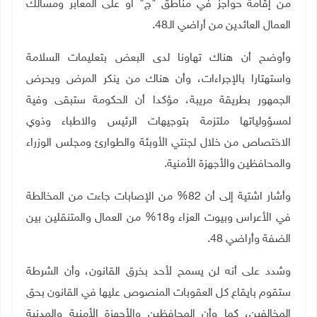
من إقامة حواجز في مناطق "ج" أو على المعابر ومسالك
العمال العائدين من أراضي الـ48
.
وأوضح أن هناك تهاونا لدى البعض بتعليمات السلامة
واستهتارا بالإجراءات، وأن هناك من ينكر المرض ويحرض
الجمهور بطريقة مريبة، مؤكدا أن الحكومة ستبقى وفية
لمسؤولياتها ملتزمة بتوجيهات الرئيس والاطباء وذوي
الاختصاص من خلال لجنتي الأوبئة والطوارئ ومجلس الوزراء
والمحافظين والأجهزة الأمنية
.
وأشار اشتية إلى أن 82% من الإصابات جاءت من المخالطة
في الأعراس وبيوت العزاء و18% من العمال والمتنقلين بين
الضفة وأراضي 48
.
وشدد على أنه لن يسمح لأحد بخرق القانون، وأن الشرطة
ستقوم بايقاع كل العقوبات المنصوص عليها في القانون بحق
المخالفين، كما وأن المحافظين والأجهزة الأمنية والمدنية