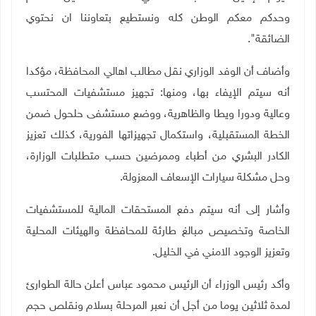
وحدكم معكم الوطن كله ونستطيع بتعاوننا ان نحتوي
الضائقة
".
وأضاف أن الوفد الوزاري نقل مطالب اهالي المحافظة، مؤكدا
أنه سيتم الإيفاء بها، ومنها: تجهيز مستشفيات المحتسب
وعالية ودورا ويطا والظاهرية، ووضع مستشفى حلحول ضمن
الخطة المستقبلية، واستكمال تجهيزاتها الفورية، كذلك تعزيز
الكادر البشري من أطباء وممرضين حسب متطلبات الوزارة،
وحل مشكلة سيارات الإسعاف المعزولة
.
وأشار إلى أنه سيتم دفع المستحقات المالية للمستشفيات
الخاصة وتخصيص مبالغ طارئة للمحافظة والهيئات المحلية
وتعزيز الوجود الامني في الخليل
.
وأكد رئيس الوزراء أن الرئيس محمود عباس أعلن حالة الطوارئ
لمدة ثلاثين يوما من أجل أن نعبر المرحلة بسلام ونقلص حجم