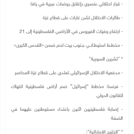
- قرار احتلالي عنصري بإغلاق روضات عربية في يافا
- طائرات الاحتلال تشن غارات على قطاع غزة
- ارتفاع وفيات الفيروس في الأراضي الفلسطينية إلى 21
- مخطـط استيطـانــي جـنوب بيت لحم ضمن «القدس الكبرى
»
* "تشرين السورية"
- مدفعية الاحتلال الإسرائيلي تعتدي على قطاع غزة المحاصر
- فرنسا: مخطط “إسرائيل” ضم أراض فلسطينية انتهاك
للقانون الدولي
- إصابة فلسطينيين اثنين باعتداء مستوطنين عليهما في
الضفة
* "الخليج الاماراتية":