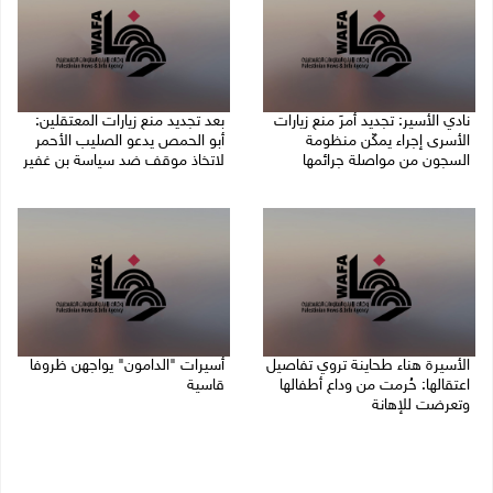
نادي الأسير: تجديد أمرَ منع زيارات
بعد تجديد منع زيارات المعتقلين:
الأسرى إجراء يمكّن منظومة
أبو الحمص يدعو الصليب الأحمر
السجون من مواصلة جرائمها
لاتخاذ موقف ضد سياسة بن غفير
07/08/2026 08:24 م
07/08/2026 06:26 م
الأسيرة هناء طحاينة تروي تفاصيل
أسيرات "الدامون" يواجهن ظروفا
اعتقالها: حُرمت من وداع أطفالها
قاسية
وتعرضت للإهانة
05/08/2026 11:47 ص
05/08/2026 12:39 م