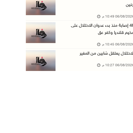
نين
الاحتلال يخطر بإزالة أشجار زيتون والاستيلاء ع ...
06/08/20 10:49 م
06/آب/2026 07:53 م
48 إصابة منذ بدء عدوان الاحتلال على
رابطة العالم الإسلامي تدين تواصل انتهاكات الا ...
خيم قلنديا وكفر عق
06/آب/2026 07:36 م
06/08/20 10:45 م
اليونيسف: استشهاد 300 طفل منذ وقف إطلاق النار ...
لاحتلال يعتقل شابين من المغير
06/آب/2026 07:34 م
06/08/20 10:27 م
الاحتلال يدمّر بيت الزوجية قبل ساعات من الزفا ...
06/آب/2026 07:27 م
إصابتان بالرصاص والاعتداء خلال اقتحام الاحتلا ...
06/آب/2026 06:56 م
الاحتلال يسلم جثمان الشهيد علاء صبيح من قرية ...
06/آب/2026 06:38 م
دودين والتميمي يسلمان قرار تخصيص أرض لصالح مد ...