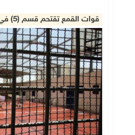
قوات القمع تقتحم قسم (5) في سجن "ريمون" وسط حالة من التوتر