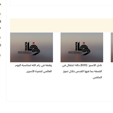
ج
26
م
26
ا
26
نادي الأسير: (630) حالة اعتقال في
وقفة في رام الله لمناسبة اليوم
الضفة بما فيها القدس خلال تموز
العالمي لنصرة الأسرى
الماضي
03/08/2026 01:40 م
04/08/2026 02:33 م