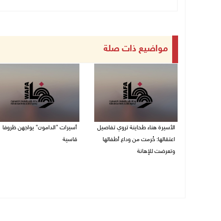
مواضيع ذات صلة
الأسيرة هناء طحاينة تروي تفاصيل
أسيرات "الدامون" يواجهن ظروفا
اعتقالها: حُرمت من وداع أطفالها
قاسية
وتعرضت للإهانة
05/08/2026 11:47 ص
05/08/2026 12:39 م