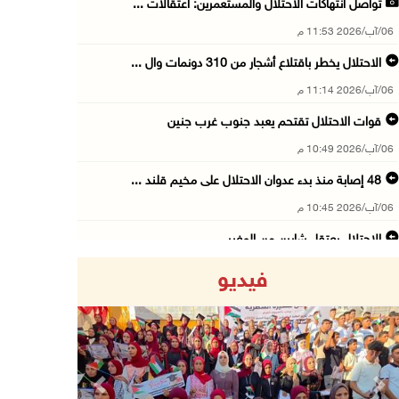
تواصل انتهاكات الاحتلال والمستعمرين: اعتقالات ...
06/آب/2026 11:53 م
الاحتلال يخطر باقتلاع أشجار من 310 دونمات وال ...
06/آب/2026 11:14 م
قوات الاحتلال تقتحم يعبد جنوب غرب جنين
06/آب/2026 10:49 م
48 إصابة منذ بدء عدوان الاحتلال على مخيم قلند ...
06/آب/2026 10:45 م
الاحتلال يعتقل شابين من المغير
06/آب/2026 10:27 م
فيديو
وزير الداخلية يبحث مع مكافحة المخدرات الدولي ...
06/آب/2026 10:01 م
رئيس بلدية الخليل يطلع وفدا أميركيا على تطورا ...
06/آب/2026 09:59 م
Previous
Next