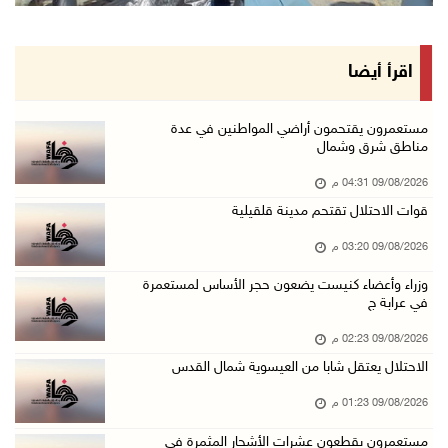
رئيس البرلمان العربي يعزي بوفاة السفير اللوح: ...
09/آب/2026 03:05 م
لجنة الانتخابات تبدأ تدريب طواقمها استعدادا ل ...
اقرأ أيضا
09/آب/2026 02:56 م
فتوح ينعى سفير فلسطين لدى مصر القائد الوطني د ...
مستعمرون يقتحمون أراضي المواطنين في عدة
مناطق شرق وشمال
09/آب/2026 02:54 م
09/08/2026 04:31 م
الرئيس يستقبل رئيسة وأعضاء مجلس بلدي نابلس وي ...
قوات الاحتلال تقتحم مدينة قلقيلية
09/آب/2026 02:30 م
09/08/2026 03:20 م
وزراء وأعضاء كنيست يضعون حجر الأساس لمستعمرة ...
09/آب/2026 02:23 م
وزراء وأعضاء كنيست يضعون حجر الأساس لمستعمرة
في عرابة ج
شاهين تودع السفير المصري وتثمن دور القاهرة ال ...
09/08/2026 02:23 م
09/آب/2026 02:15 م
الاحتلال يعتقل شابا من العيسوية شمال القدس
فضيتان وبرونزية لفلسطين في ثاني أيام بطولة ال ...
09/08/2026 01:23 م
09/آب/2026 01:56 م
مستعمرون يقطعون عشرات الأشجار المثمرة في
سلطات الاحتلال تقر باستشهاد الأسير ايهاب ديا ...