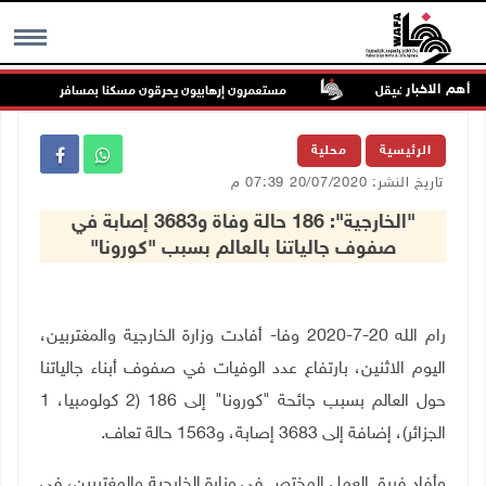
أهم الاخبار
ات مقابل الشيقل
مستعمرون إرهابيون يحرقون مسكنا بمسافر يطا جنوب الخل
MENU
الرئيسية
محلية
تاريخ النشر: 20/07/2020 07:39 م
"الخارجية": 186 حالة وفاة و3683 إصابة في
صفوف جالياتنا بالعالم بسبب "كورونا"
رام الله 20-7-2020 وفا- أفادت وزارة الخارجية والمغتربين،
اليوم الاثنين، بارتفاع عدد الوفيات في صفوف أبناء جالياتنا
حول العالم بسبب جائحة "كورونا" إلى 186 (2 كولومبيا، 1
الجزائر)، إضافة إلى 3683 إصابة، و1563 حالة تعاف.
وأفاد فريق العمل المختص في وزارة الخارجية والمغتربين، في