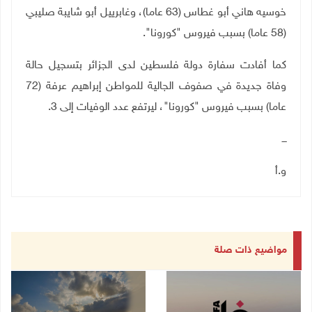
خوسيه هاني أبو غطاس (63 عاما)، وغابرييل أبو شايبة صليبي
(58 عاما) بسبب فيروس "كورونا".
كما أفادت سفارة دولة فلسطين لدى الجزائر بتسجيل حالة
وفاة جديدة في صفوف الجالية للمواطن إبراهيم عرفة (72
عاما) بسبب فيروس "كورونا"، ليرتفع عدد الوفيات إلى 3
.
ـــ
و.أ
مواضيع ذات صلة