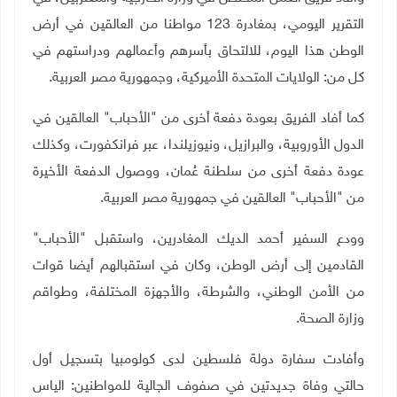
التقرير اليومي، بمغادرة 123 مواطنا من العالقين في أرض
الوطن هذا اليوم، للالتحاق بأسرهم وأعمالهم ودراستهم في
كل من: الولايات المتحدة الأميركية، وجمهورية مصر العربية.
كما أفاد الفريق بعودة دفعة أخرى من "الأحباب" العالقين في
الدول الأوروبية، والبرازيل، ونيوزيلندا، عبر فرانكفورت، وكذلك
عودة دفعة أخرى من سلطنة عُمان، ووصول الدفعة الأخيرة
من "الأحباب" العالقين في جمهورية مصر العربية.
وودع السفير أحمد الديك المغادرين، واستقبل "الأحباب"
القادمين إلى أرض الوطن، وكان في استقبالهم أيضا قوات
من الأمن الوطني، والشرطة، والأجهزة المختلفة، وطواقم
وزارة الصحة
.
وأفادت سفارة دولة فلسطين لدى كولومبيا بتسجيل أول
حالتي وفاة جديدتين في صفوف الجالية للمواطنين: الياس