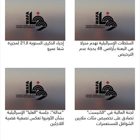
السلطات الإسرائيلية تهدم منزلا
إحياء الذكرى السنوية الـ21 لمجزرة
في البعنة بـأراضي 48 بحجة عدم
شفا عمرو
الترخيص
04/08/2026 09:06 م
05/08/2026 08:36 ص
لجنة المالية في "الكنيست"
"عدالة": جلسة "العليا" الإسرائيلية
تصادق على تخصيص مئات ملايين
بشأن الأونروا تعكس تصفية قضية
الشواقل للمستعمرات
اللاجئين
04/08/2026 08:15 م
03/08/2026 06:47 م