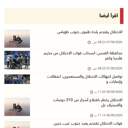
06/آب/2026 09:59 م
اقرأ أيضا
06/آب/2026 09:17 م
إصابة مسن بجروح ورضوض إثر اعتداء جيش الاحتلال ...
الاحتلال يقتحم بلدة طمون جنوب طوباس
06/آب/2026 09:13 م
07/08/2026 08:24 ص
ورشة توصي بخطة عاجلة لاستعادة التعليم الوجاهي ...
محافظة القدس: انسحاب قوات الاحتلال من مخيم
قلنديا وكفر
06/آب/2026 09:08 م
الرئيس يستقبل مجلس بلدية رام الله ويشدد على د ...
07/08/2026 08:23 ص
06/آب/2026 08:36 م
تواصل انتهاكات الاحتلال والمستعمرين: اعتقالات
وإصابات و
جماهير شعبنا تشيع جثمان الشهيد علاء صبيح في ت ...
06/08/2026 11:53 م
06/آب/2026 08:33 م
الاحتلال يخطر باقتلاع أشجار من 310 دونمات
الاحتلال يوسع حملات الدهم والاعتقال في قلنديا ...
والاستيلاء عل
06/آب/2026 08:06 م
06/08/2026 11:14 م
الرئيس المصري وملك البحرين يشددان على ضرورة ت ...
قوات الاحتلال تقتحم يعبد جنوب غرب جنين