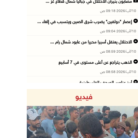
مصابون بنيران الاحتلال في جباليا شمال قطاع غز ...
10/آب/2026 09:18 ص
إعصار "دولفين" يضرب شرق الصين ويتسبب في إلغاء ...
10/آب/2026 09:04 ص
الاحتلال يعتقل أسيرا محررا من عابود شمال رام ...
10/آب/2026 08:59 ص
الذهب يتراجع عن أعلى مستوى في 7 أسابيع
10/آب/2026 08:58 ص
أبرز عناوين الصحف الفلسطينية
10/آب/2026 08:57 ص
فيديو
"التربية": تمديد فترة استقبال طلبات منح البكا ...
10/آب/2026 08:54 ص
قوات الاحتلال تعتقل 3 مواطنين من محافظة جنين
10/آب/2026 08:52 ص
Previous
Next