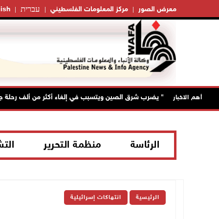
עברית
معرض الصور
مركز المعلومات الفلسطيني
ish
إعصار "دولفين" يضرب شرق الصين ويتسبب في إلغاء أكثر من ألف رحلة جوية
أهم الاخبار
الرئاسة
منظمة التحرير
الت
الرئيسية
انتهاكات إسرائيلية