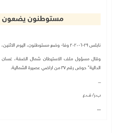
مستوطنون يضعون بيو
نابلس ٢٩-٦-٢٠٢٠ وفا- وضع مستوطنون، اليوم الاثنين، بيوتا متنقلة في اراضي عصيرة الشمالية بنابلس.
وقال مسؤول ملف الاستيطان شمال الضفة، غسان د
الدالية" حوض رقم ٣٧ من اراضي عصيرة الشمالية
.
ــــ
ب.ر/ ف.ع
...