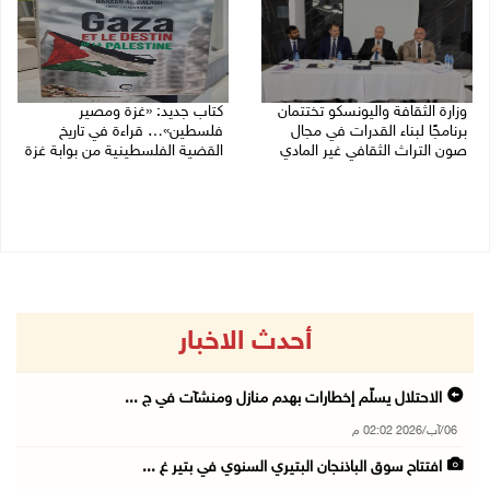
وزارة الثقافة واليونسكو تختتمان
كتاب جديد: «غزة ومصير
برنامجًا لبناء القدرات في مجال
فلسطين»… قراءة في تاريخ
صون التراث الثقافي غير المادي
القضية الفلسطينية من بوابة غزة
30/07/2026 06:04 م
30/07/2026 10:28 ص
أحدث الاخبار
الاحتلال يسلّم إخطارات بهدم منازل ومنشآت في ج ...
06/آب/2026 02:02 م
افتتاح سوق الباذنجان البتيري السنوي في بتير غ ...