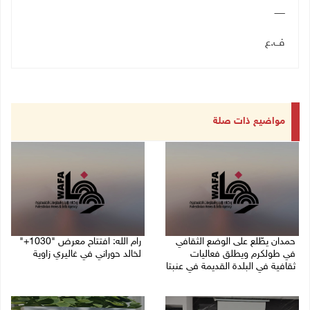
ـــــــ
ف.ع
مواضيع ذات صلة
حمدان يطّلع على الوضع الثقافي
رام الله: افتتاح معرض "1030+"
في طولكرم ويطلق فعاليات
لخالد حوراني في غاليري زاوية
ثقافية في البلدة القديمة في عنبتا
01/08/2026 11:18 م
05/08/2026 04:47 م