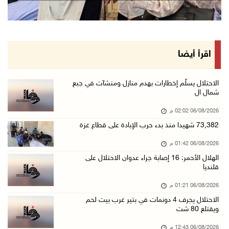
06/آب/2026 12:36 م
"التعاون الإسلامي" تدين عدوان الاحتلال على مخ ...
06/آب/2026 12:31 م
الحصار يعيد صناعة الفخار إلى الواجهة في غزة
اقرأ أيضا
06/آب/2026 12:25 م
الاحتلال يواصل تجريف الأراضي في زبوبا وعربونة ...
الاحتلال يسلّم إخطارات بهدم منازل ومنشآت في جبع
شمال ال
06/آب/2026 12:17 م
06/08/2026 02:02 م
محافظة القدس: العدوان على مخيم قلنديا يستهدف ...
73,382 شهيدا منذ بدء حرب الإبادة على قطاع غزة
06/آب/2026 12:16 م
06/08/2026 01:42 م
الاحتلال يعتقل 3 مواطنين من أريحا
الهلال الأحمر: 16 إصابة جراء عدوان الاحتلال على
06/آب/2026 12:15 م
قلنديا
الرئاسة تدين وتحذر الاحتلال من استمرار حربه ا ...
06/08/2026 01:21 م
06/آب/2026 11:53 ص
الاحتلال يجرف 4 دونمات في بتير غرب بيت لحم
ويقتلع 80 شت
الاحتلال يهدم منزلا شرق الخليل
06/آب/2026 11:50 ص
06/08/2026 12:43 م