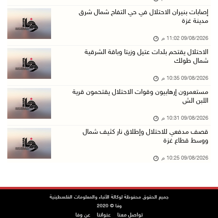
مستعمرون إرهابيون يهاجمون قرية المغير والاحتل ...
إصابات بنيران الاحتلال في حي التفاح شمال شرق
09/آب/2026 07:02 م
مدينة غزة
ياسر عباس يُهنئ الأمين العام لجبهة التحرير ال ...
09/08/2026 11:02 م
09/آب/2026 06:30 م
الاحتلال يقتحم بلدات عتيل وزيتا وباقة الشرقية
شمال طولك
الجامعة العربية تنعى السفير دياب اللوح
09/آب/2026 05:28 م
09/08/2026 10:35 م
مستعمرون إرهابيون وقوات الاحتلال يقتحمون قرية
ثلاث إصابات برصاص الاحتلال في مدينة خان يونس
اللبن الش
09/آب/2026 05:04 م
09/08/2026 10:31 م
سلطة المياه: تنظيم مياه الأغوار الشمالية يهدف ...
قصف مدفعي للاحتلال وإطلاق نار كثيف شمال
09/آب/2026 04:45 م
ووسط قطاع غزة
مسك تكافح آثار الحروق وتنتظر العلاج خارج غزة
09/08/2026 10:25 م
09/آب/2026 04:39 م
مستعمرون يقتحمون أراضي المواطنين في عدة مناطق ...
جميع الحقوق محفوظة لوكالة الأنباء والمعلومات الفلسطينية
09/آب/2026 04:31 م
وفا © 2020
تواصل معنا
عنواننا
عن وفا
شاهين: اجتماع عمّان دعا لتحرك دولي عاجل لوقف ...