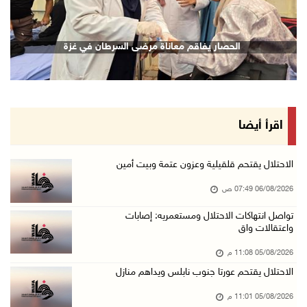
05/آب/2026 10:43 م
مستعمرون يقتحمون بيت فجار جنوب بيت لحم
الحصار يفاقم معاناة مرضى السرطان في غزة
05/آب/2026 10:19 م
قوات الاحتلال تقتحم خلايل اللوز جنوب شرق بيت ...
05/آب/2026 10:08 م
الرئيس يقلد قامات وطنية ومؤسسين في "اتحاد الك ...
اقرأ أيضا
05/آب/2026 08:47 م
قوات الاحتلال تنصب حاجزا عسكريا شرق بيت لحم
الاحتلال يقتحم قلقيلية وعزون عتمة وبيت أمين
05/آب/2026 08:13 م
06/08/2026 07:49 ص
الرئيس يقلد عائلة القائد الوطني الراحل أحمد ع ...
تواصل انتهاكات الاحتلال ومستعمريه: إصابات
واعتقالات واق
05/آب/2026 08:05 م
باسم الرئيس: وزير الداخلية يمنح العميد جيسون ...
05/08/2026 11:08 م
05/آب/2026 07:50 م
الاحتلال يقتحم عورتا جنوب نابلس ويداهم منازل
الاحتلال يقتحم كفر مالك ودير جرير ومستعمرون ي ...
05/08/2026 11:01 م