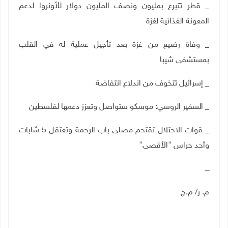
_ قطر تتبرع بمليون ونصف المليون دولار للأونروا لدعم
المعونة الغذائية لغزة
_ وفاة رضيع من غزة بعد تأجيل عملية له في القلب
بمستشفى شيبا
_ إسرائيل تتخوف من اندلاع انتفاضة
_ السفير الروسي: موسكو ستواصل وتعزز دعمها لفلسطين
_ قوات الاحتلال تقتحم مصلى باب الرحمة وتعتقل 5 شابات
وأحد حراس "الأقصى"
ــــ
م. ر/ م.ج