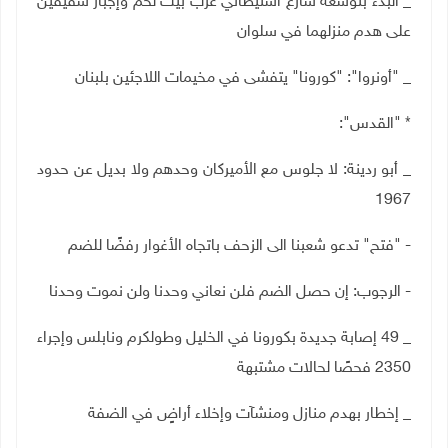
_ البدء بتوسعة شارع استيطاني غرب بيت لحم وإجبار شقيقين
على هدم منزلهما في سلوان
_ "أونروا": "كورونا" يتفشى في مخيمات اللاجئين بلبنان
* "القدس":
_ أبو ردينة: لا جلوس مع الأميركان وحدهم ولا بديل عن حدود
1967
- "فتح" تدعو شعبنا الى الزحف باتجاه الأغوار رفضًا للضم
- الرجوب: إن حصل الضم فلن نعاني وحدنا ولن نموت وحدنا
_ 49 إصابة جديدة بكورونا في الخليل وطولكرم ونابلس وإجراء
2350 فحصًا لحالات مشتبهة
_ إخطار بهدم منازل ومنشآت وإخلاء أراضٍ في الضفة