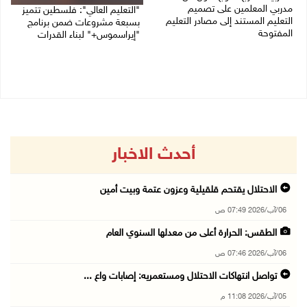
مدربي المعلمين على تصميم
"التعليم العالي": فلسطين تتميز
التعليم المستند إلى مصادر التعليم
بسبعة مشروعات ضمن برنامج
المفتوحة
"إيراسموس+" لبناء القدرات
05/08/2026 06:44 م
05/08/2026 04:47 م
أحدث الاخبار
الاحتلال يقتحم قلقيلية وعزون عتمة وبيت أمين
06/آب/2026 07:49 ص
الطقس: الحرارة أعلى من معدلها السنوي العام
06/آب/2026 07:46 ص
تواصل انتهاكات الاحتلال ومستعمريه: إصابات واع ...
05/آب/2026 11:08 م