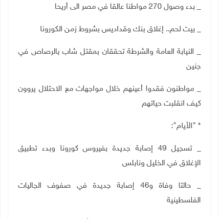
_ بدء وصول 270 مواطنا عالقا في مصر الى أريحا
_ بيت لحم.. إغلاق بنك وقداديس بشروط زمن الكورونا
_ النيابة العامة والشرطة تحققان بمقتل شاب بالرصاص في
جنين
_ مواطنون فقدوا أعينهم خلال مواجهات مع الاحتلال يروون
كيف انقلبت حياتهم
* "الأيام":
_ تسجيل 49 إصابة جديدة بفيروس كورونا وبدء تطبيق
الإغلاق في الخليل ونابلس
_ حالتا وفاة و46 إصابة جديدة في صفوف الجاليات
الفلسطينية