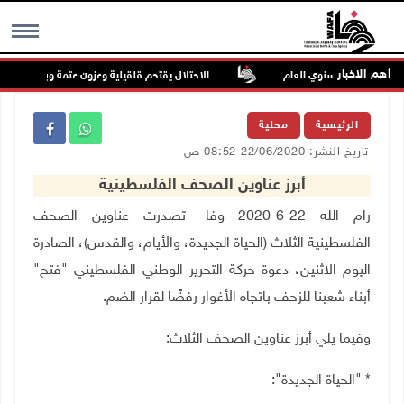
أهم الاخبار
ن معدلها السنوي العام
الاحتلال يقتحم قلقيلية وعزون عتمة وبيت أمين
MENU
الرئيسية
محلية
تاريخ النشر: 22/06/2020 08:52 ص
أبرز عناوين الصحف الفلسطينية
رام الله 22-6-2020 وفا- ت
صدرت عناوين الصحف
الفلسطينية الثلاث (الحياة الجديدة، والأيام، والقدس)، الصادرة
اليوم الاثنين، دعوة حركة التحرير الوطني الفلسطيني "فتح"
أبناء شعبنا للزحف باتجاه الأغوار رفضًا لقرار الضم.
وفيما يلي أبرز عناوين الصحف الثلاث:
* "
الحياة الجديدة":