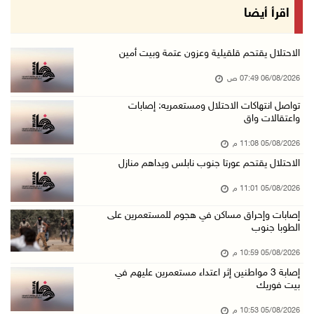
الرئيس يقلد قامات وطنية ومؤسسين في "اتحاد الك ...
اقرأ أيضا
05/آب/2026 08:47 م
قوات الاحتلال تنصب حاجزا عسكريا شرق بيت لحم
الاحتلال يقتحم قلقيلية وعزون عتمة وبيت أمين
05/آب/2026 08:13 م
06/08/2026 07:49 ص
الرئيس يقلد عائلة القائد الوطني الراحل أحمد ع ...
تواصل انتهاكات الاحتلال ومستعمريه: إصابات
واعتقالات واق
05/آب/2026 08:05 م
باسم الرئيس: وزير الداخلية يمنح العميد جيسون ...
05/08/2026 11:08 م
05/آب/2026 07:50 م
الاحتلال يقتحم عورتا جنوب نابلس ويداهم منازل
الاحتلال يقتحم كفر مالك ودير جرير ومستعمرون ي ...
05/08/2026 11:01 م
05/آب/2026 07:17 م
إصابات وإحراق مساكن في هجوم للمستعمرين على
الطوبا جنوب
"التربية" تخرج الفوج الأول من مدربي المعلمين ...
05/آب/2026 06:44 م
05/08/2026 10:59 م
إصابة 3 مواطنين إثر اعتداء مستعمرين عليهم في
عبد السلام السيد يفوز بترشيح الديمقراطيين لمج ...
بيت فوريك
05/آب/2026 06:43 م
05/08/2026 10:53 م