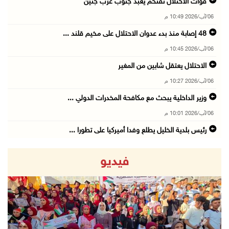
قوات الاحتلال تقتحم يعبد جنوب غرب جنين
06/آب/2026 10:49 م
48 إصابة منذ بدء عدوان الاحتلال على مخيم قلند ...
06/آب/2026 10:45 م
الاحتلال يعتقل شابين من المغير
06/آب/2026 10:27 م
وزير الداخلية يبحث مع مكافحة المخدرات الدولي ...
06/آب/2026 10:01 م
رئيس بلدية الخليل يطلع وفدا أميركيا على تطورا ...
06/آب/2026 09:59 م
فيديو
06/آب/2026 09:17 م
إصابة مسن بجروح ورضوض إثر اعتداء جيش الاحتلال ...
06/آب/2026 09:13 م
revious
Next
ورشة توصي بخطة عاجلة لاستعادة التعليم الوجاهي ...