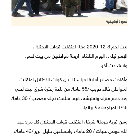
صورة أرشيفية
بيت لحم 8-12-2020 وفا- اعتقلت قوات الاحتلال
الإسرائيلي، اليوم الثلاثاء، أربعة مواطنين من بيت لحم،
واستدعت آخر.
وأفادت مصادر أمنية لمراسلنا، بأن قوات الاحتلال اعتقلت
المواطن خالد ذويب /55 عاما/ من بلدة زعترة شرق بيت لحم،
بعد دهم منزله وتفتيشه، فيما سلّمت نجله مصعب / 30 عاما/
بلاغا؛ لمراجعة مخابراتها.
ومن قرية حرملة شرقا، اعتقلت قوات الاحتلال كلا من: عبد
الله عوض عبيات / 28 عاما/، واسماعيل خليل الزير /43 عاما/،