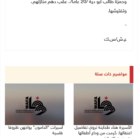
وحمزة طالب ابو دية /20 عاما/، عقب دهم منازلهم،
وتفتيشها.
-
ع.ش/س.ك
مواضيع ذات صلة
الأسيرة هناء طحاينة تروي تفاصيل
أسيرات "الدامون" يواجهن ظروفا
اعتقالها: حُرمت من وداع أطفالها
قاسية