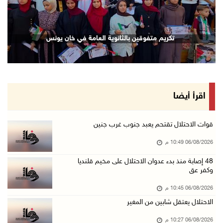
06/آب/2026 09:08 م
الرئيس يستقبل مجلس بلدية رام الله ويشدد على د ...
تكريم متفوقين بالثانوية العامة في خان يونس
06/آب/2026 08:36 م
جماهير شعبنا تشيع جثمان الشهيد علاء صبيح في ت ...
06/آب/2026 08:33 م
الاحتلال يوسع حملات الدهم والاعتقال في قلنديا ...
اقرأ أيضا
06/آب/2026 08:06 م
الرئيس المصري وملك البحرين يشددان على ضرورة ت ...
قوات الاحتلال تقتحم يعبد جنوب غرب جنين
06/آب/2026 07:57 م
06/08/2026 10:49 م
الاحتلال يخطر بإزالة أشجار زيتون والاستيلاء ع ...
48 إصابة منذ بدء عدوان الاحتلال على مخيم قلنديا
وكفر عق
06/آب/2026 07:53 م
رابطة العالم الإسلامي تدين تواصل انتهاكات الا ...
06/08/2026 10:45 م
06/آب/2026 07:36 م
الاحتلال يعتقل شابين من المغير
اليونيسف: استشهاد 300 طفل منذ وقف إطلاق النار ...
06/08/2026 10:27 م