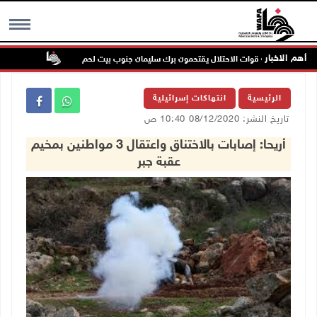
أهم الاخبار
رون بحماية قوات الاحتلال يقتحمون برك سليمان جنوب بيت لحم
إصابة مسن 
MENU
الرئيسية
انتهاكات إسرائيلية
تاريخ النشر: 08/12/2020 10:40 ص
أريحا: إصابات بالاختناق واعتقال 3 مواطنين بمخيم
عقبة جبر