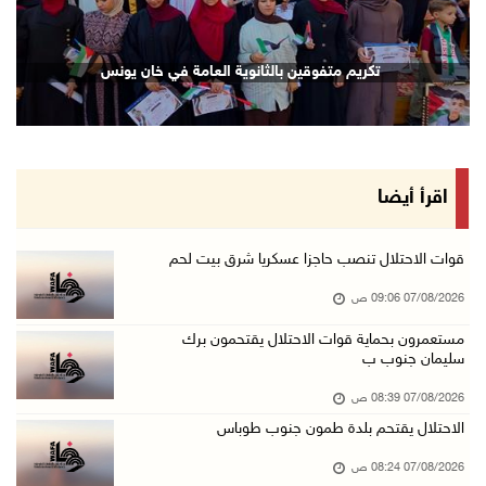
06/آب/2026 10:49 م
48 إصابة منذ بدء عدوان الاحتلال على مخيم قلند ...
تكريم متفوقين بالثانوية العامة في خان يونس
06/آب/2026 10:45 م
الاحتلال يعتقل شابين من المغير
06/آب/2026 10:27 م
وزير الداخلية يبحث مع مكافحة المخدرات الدولي ...
اقرأ أيضا
06/آب/2026 10:01 م
رئيس بلدية الخليل يطلع وفدا أميركيا على تطورا ...
قوات الاحتلال تنصب حاجزا عسكريا شرق بيت لحم
06/آب/2026 09:59 م
07/08/2026 09:06 ص
مستعمرون بحماية قوات الاحتلال يقتحمون برك
سليمان جنوب ب
06/آب/2026 09:17 م
إصابة مسن بجروح ورضوض إثر اعتداء جيش الاحتلال ...
07/08/2026 08:39 ص
06/آب/2026 09:13 م
الاحتلال يقتحم بلدة طمون جنوب طوباس
ورشة توصي بخطة عاجلة لاستعادة التعليم الوجاهي ...
07/08/2026 08:24 ص