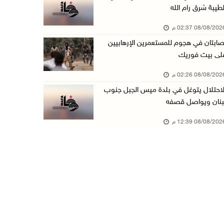
لطيبة شرق رام الله
الاحتلال يتوغل في بلدة ميس الجبل جنوب لبنان و ...
08/08/20 02:37 م
08/آب/2026 12:39 م
صابتان في هجوم للمستعمرين الإرهابيين
سلطة المياه تطلق مشروعا وطنيا يقود التحول نحو ...
لى بيت فوريك
08/آب/2026 12:30 م
08/08/20 02:26 م
الإعصار "دولفين" يضرب أوكيناوا باليابان والصي ...
لاحتلال يتوغل في بلدة ميس الجبل جنوب
08/آب/2026 12:08 م
بنان ويواصل قصفه
42 الف مسافر تنقلوا عبر معبر الكرامة الأسبوع ...
08/08/20 12:39 م
08/آب/2026 11:44 ص
الاحتلال يواصل تجريف أراضٍ في سنجل شمال رام ...
08/آب/2026 11:35 ص
منتخبنا الوطني للتايكواندو يستهل مشاركته في ب ...
08/آب/2026 11:06 ص
"فانا": الثقافة البحرينية تـصون الهوية الوطني ...