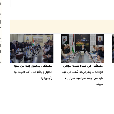
ا
26
إ
ع
26
ا
ل
26
مصطفى في افتتاح جلسة مجلس
مصطفى يستقبل وفدا من بلدية
الوزراء: ما يتعرض له شعبنا في غزة
الخليل ويطلع على أهم احتياجاتها
نابع من دوافع سياسية إسرائيلية
وأولوياتها
مبيّتة
03/08/2026 07:07 م
04/08/2026 11:29 ص