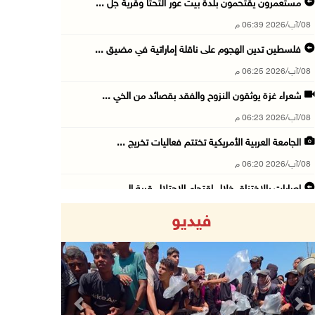
مستعمرون يقتحمون بلدة بيت عور التحتا وقرية جل ...
08/آب/2026 06:39 م
فلسطين تدين الهجوم على ناقلة إماراتية في مضيق ...
08/آب/2026 06:25 م
شعراء غزة يوثقون النزوح والفقد بقصائد من الخي ...
08/آب/2026 06:23 م
الجامعة العربية الأمريكية تختتم فعاليات تخريج ...
08/آب/2026 06:20 م
إصابات بالاختناق خلال اقتحام الاحتلال قرية ال ...
08/آب/2026 05:52 م
فيديو
الحايك: نقود جهودا وطنية لحماية المواقع الأثر ...
08/آب/2026 04:50 م
أطفال مبتورو الأطراف يتحدّون الألم بكرة القدم ...
08/آب/2026 04:42 م
Previous
Next