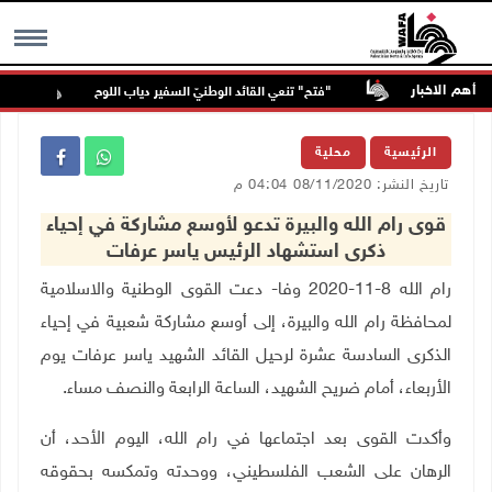
أهم الاخبار
ياب اللوح
"فتح" تنعي القائد الوطنيّ السفير دياب اللوح
73,386 شهيدا و174,250 مصابا من
MENU
الرئيسية
محلية
تاريخ النشر: 08/11/2020 04:04 م
قوى رام الله والبيرة تدعو لأوسع مشاركة في إحياء
ذكرى استشهاد الرئيس ياسر عرفات
رام الله 8-11-2020 وفا- دعت القوى الوطنية والاسلامية
لمحافظة رام الله والبيرة، إلى أوسع مشاركة شعبية في إحياء
الذكرى السادسة عشرة لرحيل القائد الشهيد ياسر عرفات يوم
الأربعاء، أمام ضريح الشهيد، الساعة الرابعة والنصف مساء.
وأكدت القوى بعد اجتماعها في رام الله، اليوم الأحد، أن
الرهان على الشعب الفلسطيني، ووحدته وتمكسه بحقوقه