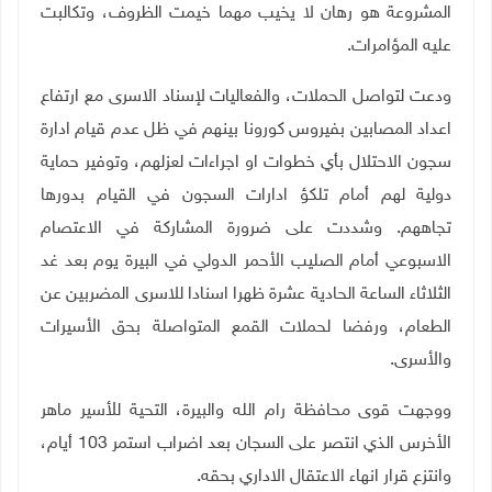
المشروعة هو رهان لا يخيب مهما خيمت الظروف، وتكالبت
عليه المؤامرات.
ودعت لتواصل الحملات، والفعاليات لإسناد الاسرى مع ارتفاع
اعداد المصابين بفيروس كورونا بينهم في ظل عدم قيام ادارة
سجون الاحتلال بأي خطوات او اجراءات لعزلهم، وتوفير حماية
دولية لهم أمام تلكؤ ادارات السجون في القيام بدورها
تجاههم. وشددت على ضرورة المشاركة في الاعتصام
الاسبوعي أمام الصليب الأحمر الدولي في البيرة يوم بعد غد
الثلاثاء الساعة الحادية عشرة ظهرا اسنادا للاسرى المضربين عن
الطعام، ورفضا لحملات القمع المتواصلة بحق الأسيرات
والأسرى.
ووجهت قوى محافظة رام الله والبيرة، التحية للأسير ماهر
الأخرس الذي انتصر على السجان بعد اضراب استمر 103 أيام،
وانتزع قرار انهاء الاعتقال الاداري بحقه.