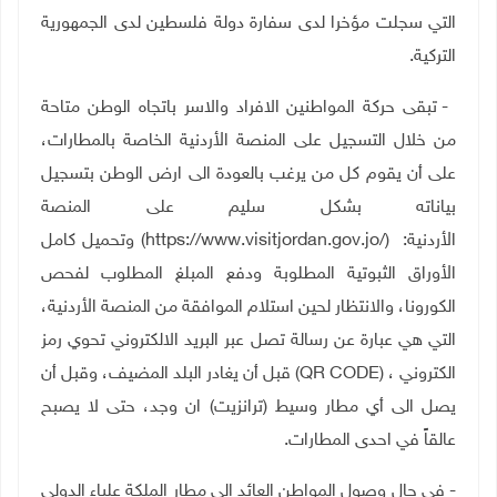
التي سجلت مؤخرا لدى سفارة دولة فلسطين لدى الجمهورية
التركية
.
- تبقى حركة المواطنين الافراد والاسر باتجاه الوطن متاحة
من خلال التسجيل على المنصة الأردنية الخاصة بالمطارات،
على أن يقوم كل من يرغب بالعودة الى ارض الوطن بتسجيل
بياناته بشكل سليم على المنصة
الأردنية:
(https://www.visitjordan.gov.jo/)
وتحميل كامل
الأوراق الثبوتية المطلوبة ودفع المبلغ المطلوب لفحص
الكورونا، والانتظار لحين استلام الموافقة من المنصة الأردنية،
التي هي عبارة عن رسالة تصل عبر البريد الالكتروني تحوي رمز
الكتروني ،
(QR CODE)
قبل أن يغادر البلد المضيف، وقبل أن
يصل الى أي مطار وسيط (ترانزيت) ان وجد، حتى لا يصبح
عالقاً في احدى المطارات
.
- في حال وصول المواطن العائد الى مطار الملكة علياء الدولي