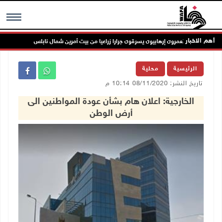
أهم الاخبار
مستعمرون إرهابيون يسرقون جرارا زراعيا من بيت أمرين شمال نابلس
مس
MENU
الرئيسية
محلية
تاريخ النشر: 08/11/2020 10:14 م
الخارجية: اعلان هام بشأن عودة المواطنين الى
أرض الوطن