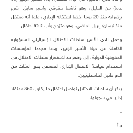
عاما) من الخليل، وهو ناشط حقوقي وأسير سابق، شرع
بإضرابه منذ 20 يوما رفضا لاعتقاله الإداري، علما أنه معتقل
منذ نيسان/ إبريل الماضي، وهو متزوج وأب لثلاثة أطفال.
وحمّل نادي الأسير سلطات الاحتلال الإسرائيلي المسؤولية
الكاملة عن حياة الأسير الزغير، ودعا مجددا المؤسسات
الحقوقية الدولية، إلى وضع حد لاستمرار سلطات الاحتلال في
استخدام سياسة الاعتقال الإداري التعسفي بحق المئات من
المواطنين الفلسطينيين.
يذكر أن سلطات الاحتلال تواصل اعتقال ما يقارب 350 معتقلا
إداريا في سجونها.
ـــ
و.أ