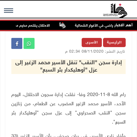
أهم الاخبار
ن يسيّجون أراضي في الأغوار الشمالية
الاحتلال يقتحم مخيم عسكر شرق ناب
MENU
الرئيسية
الأسرى
تاريخ النشر: 08/11/2020 02:34 م
إدارة سجن "النقب" تنقل الأسير محمد الزغير إلى
عزل "أوهليكدار بئر السبع"
رام الله 8-11-2020 وفا- نقلت إدارة سجون الاحتلال، اليوم
الأحد، الأسير محمد الزغير المضرب عن الطعام، من زنازين
سجن "النقب الصحراوي" إلى عزل سجن "أوهليكدار بئر
السبع".
وأفاد نادي الأسير، في بيان صحفي، بأن الأسير الزغير (33