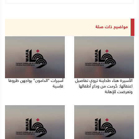
مواضيع ذات صلة
الأسيرة هناء طحاينة تروي تفاصيل
أسيرات "الدامون" يواجهن ظروفا
اعتقالها: حُرمت من وداع أطفالها
قاسية
وتعرضت للإهانة
05/08/2026 11:47 ص
05/08/2026 12:39 م