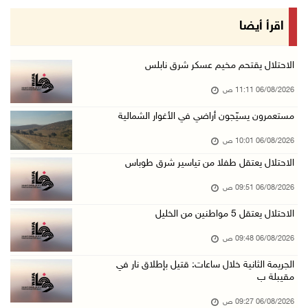
السلطات الإسرائيلية تهدم بناية سكنية في كفر ق ...
اقرأ أيضا
06/آب/2026 09:07 ص
الاحتلال يعتقل شابا من دير الغصون ويقتحم بلدا ...
الاحتلال يقتحم مخيم عسكر شرق نابلس
06/آب/2026 08:54 ص
06/08/2026 11:11 ص
الاحتلال يعتقل 4 مواطنين من محافظة نابلس
مستعمرون يسيّجون أراضي في الأغوار الشمالية
06/آب/2026 08:36 ص
06/08/2026 10:01 ص
الاحتلال يقتحم قلقيلية وعزون عتمة وبيت أمين
الاحتلال يعتقل طفلا من تياسير شرق طوباس
06/آب/2026 07:49 ص
06/08/2026 09:51 ص
الطقس: الحرارة أعلى من معدلها السنوي العام
الاحتلال يعتقل 5 مواطنين من الخليل
06/آب/2026 07:46 ص
تواصل انتهاكات الاحتلال ومستعمريه: إصابات واع ...
06/08/2026 09:48 ص
05/آب/2026 11:08 م
الجريمة الثانية خلال ساعات: قتيل بإطلاق نار في
مقيبلة ب
الاحتلال يقتحم عورتا جنوب نابلس ويداهم منازل
05/آب/2026 11:01 م
06/08/2026 09:27 ص