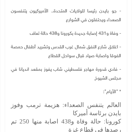
- جو بايدن رئيسا للولايات المتحدة.. الأميركيون يتنفسون
الصعداء ويحتفلون في الشوارع
- وفاة و431 إصابة جديدة بكورونا و438 حالة تعاف
- اغلاق شارع النفق شمال غرب القدس وتشريد أطفال حمصة
الفوقا واصابة صياد قبال سواحل القطاع
- فادي قدورة مهاجر فلسطيني شاب يفوز بمقعد انديانا في
مجلس الشيوخ
* "الأيام":
العالم يتنفس الصعداء: هزيمة ترمب وفوز
بايدن برئاسة أميركا
كورونا: حالة وفاة و438 اصابة منها 250 تم
رصدها في قطاع غزة