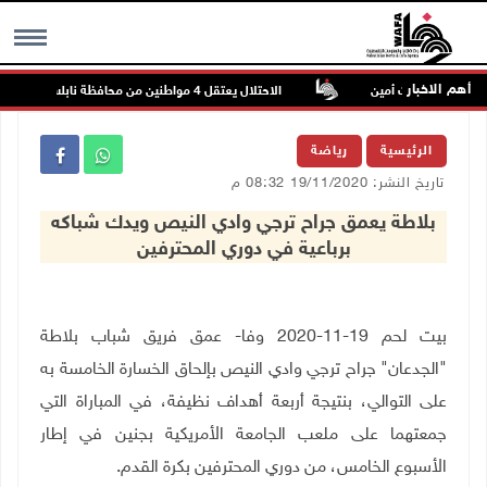
أهم الاخبار
ون عتمة وبيت أمين
الاحتلال يعتقل 4 مواطنين من محافظة نابلس
MENU
الرئيسية
رياضة
تاريخ النشر: 19/11/2020 08:32 م
بلاطة يعمق جراح ترجي وادي النيص ويدك شباكه
برباعية في دوري المحترفين
بيت لحم 19-11-2020 وفا- عمق فريق شباب بلاطة
"الجدعان" جراح ترجي وادي النيص بإلحاق الخسارة الخامسة به
على التوالي، بنتيجة أربعة أهداف نظيفة، في المباراة التي
جمعتهما على ملعب الجامعة الأمريكية بجنين في إطار
الأسبوع الخامس، من دوري المحترفين بكرة القدم
.