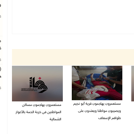
و
26
م
ف
26
(
ه
26
مستعمرون يهاجمون قرية أبو نجيم
مستعمرون يهاجمون مساكن
ويصيبون مواطنا ويعتدون على
المواطنين في خربة الحمة بالأغوار
طواقم الإسعاف
الشمالية
07/08/2026 08:08 م
07/08/2026 07:09 م