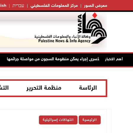
עברית
معرض الصور
مركز المعلومات الفلسطيني
ish
مرَ منع زيارات الأسرى إجراء يمكّن منظومة السجون من مواصلة جرائمها
أهم الاخبار
الرئاسة
منظمة التحرير
الت
الرئيسية
انتهاكات إسرائيلية