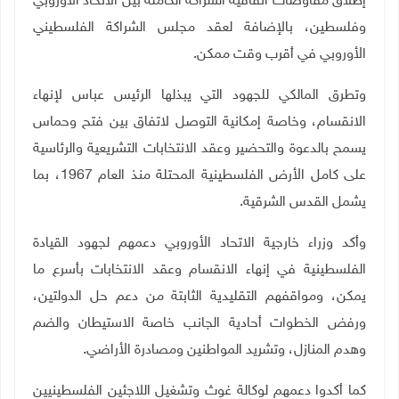
إطلاق مفاوضات اتفاقية الشراكة الكاملة بين الاتحاد الأوروبي
وفلسطين، بالإضافة لعقد مجلس الشراكة الفلسطيني
الأوروبي في أقرب وقت ممكن
.
وتطرق المالكي للجهود التي يبذلها الرئيس عباس لإنهاء
الانقسام، وخاصة إمكانية التوصل لاتفاق بين فتح وحماس
يسمح بالدعوة والتحضير وعقد الانتخابات التشريعية والرئاسية
على كامل الأرض الفلسطينية المحتلة منذ العام 1967، بما
يشمل القدس الشرقية.
وأكد وزراء خارجية الاتحاد الأوروبي دعمهم لجهود القيادة
الفلسطينية في إنهاء الانقسام وعقد الانتخابات بأسرع ما
يمكن، ومواقفهم التقليدية الثابتة من دعم حل الدولتين،
ورفض الخطوات أحادية الجانب خاصة الاستيطان والضم
وهدم المنازل، وتشريد المواطنين ومصادرة الأراضي.
كما أكدوا دعمهم لوكالة غوث وتشغيل اللاجئين الفلسطينيين