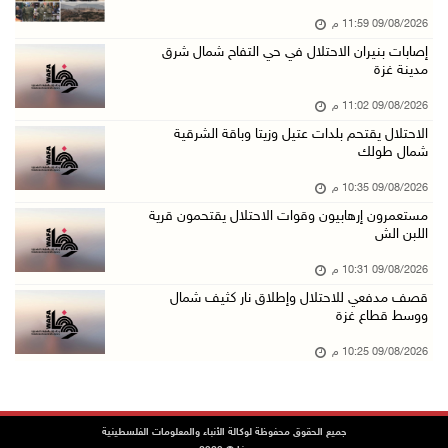
09/08/2026 11:59 م
مستعمرون إرهابيون يهاجمون قرية المغير والاحتل ...
إصابات بنيران الاحتلال في حي التفاح شمال شرق
09/آب/2026 07:02 م
مدينة غزة
ياسر عباس يُهنئ الأمين العام لجبهة التحرير ال ...
09/08/2026 11:02 م
09/آب/2026 06:30 م
الاحتلال يقتحم بلدات عتيل وزيتا وباقة الشرقية
شمال طولك
الجامعة العربية تنعى السفير دياب اللوح
09/آب/2026 05:28 م
09/08/2026 10:35 م
مستعمرون إرهابيون وقوات الاحتلال يقتحمون قرية
ثلاث إصابات برصاص الاحتلال في مدينة خان يونس
اللبن الش
09/آب/2026 05:04 م
09/08/2026 10:31 م
سلطة المياه: تنظيم مياه الأغوار الشمالية يهدف ...
قصف مدفعي للاحتلال وإطلاق نار كثيف شمال
09/آب/2026 04:45 م
ووسط قطاع غزة
مسك تكافح آثار الحروق وتنتظر العلاج خارج غزة
09/08/2026 10:25 م
09/آب/2026 04:39 م
مستعمرون يقتحمون أراضي المواطنين في عدة مناطق ...
جميع الحقوق محفوظة لوكالة الأنباء والمعلومات الفلسطينية
09/آب/2026 04:31 م