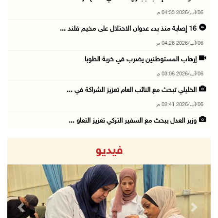
06/آب/2026 04:33 م
16 إصابة منذ بدء عدوان الاحتلال على مخيم قلند ...
06/آب/2026 04:26 م
إرهاب المستوطنين يضرب في خربة الطوبا
06/آب/2026 03:06 م
الخليلي تبحث مع النائب العام تعزيز الشراكة في ...
06/آب/2026 02:41 م
وزير العدل يبحث مع السفير التركي تعزيز التعاو ...
06/آب/2026 02:37 م
فيديو
سلطة النقد: ارتفاع نسبة الشمول المالي في فلسط ...
06/آب/2026 02:31 م
"فتح": عدوان الاحتلال على مخيّم قلنديا لن ينا ...
06/آب/2026 02:28 م
revious
Next
وزراء خارجية 8 دول عربية وإسلامية يدينون الان ...