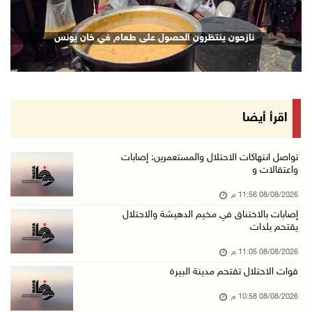
08/آب/2026 09:11 م
الاحتلال يقتحم كوبر شمال رام الله
نازحون ينتظرون الحصول على طعام في خان يونس
08/آب/2026 08:27 م
إصابات بالاختناق خلال مواجهات مع الاحتلال في ...
08/آب/2026 08:23 م
الاحتلال ينصب حواجز طيارة في محيط مخيم طولكرم ...
اقرأ أيضا
08/آب/2026 07:56 م
مستعمرون يهاجمون قرية أبو فلاح
تواصل انتهاكات الاحتلال والمستعمرين: إصابات
واعتقالات و
08/آب/2026 07:07 م
08/08/2026 11:56 م
مستعمرون يقتحمون بلدة بيت عور التحتا وقرية جل ...
إصابات بالاختناق في مخيم الدهيشة والاحتلال
08/آب/2026 06:39 م
يقتحم بلدات
فلسطين تدين الهجوم على ناقلة إماراتية في مضيق ...
08/08/2026 11:05 م
08/آب/2026 06:25 م
قوات الاحتلال تقتحم مدينة البيرة
شعراء غزة يوثقون النزوح والفقد بقصائد من الخي ...
08/08/2026 10:58 م
08/آب/2026 06:23 م