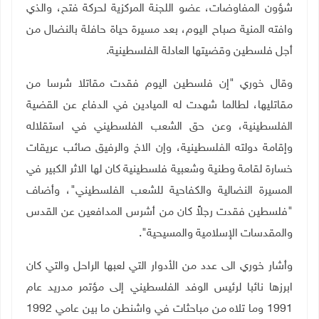
شؤون المفاوضات، عضو اللجنة المركزية لحركة فتح، والذي
وافته المنية صباح اليوم، بعد مسيرة حياة حافلة بالنضال من
أجل فلسطين وقضيتها العادلة الفلسطينية.
وقال خوري "إن فلسطين اليوم فقدت مقاتلا شرسا من
مقاتليها، لطالما شهدت له الميادين في الدفاع عن القضية
الفلسطينية، وعن حق الشعب الفلسطيني في استقلاله
وإقامة دولته الفلسطينية، وإن الاخ والرفيق صائب عريقات
خسارة لقامة وطنية وشعبية فلسطينية كان لها الاثر الكبير في
المسيرة النضالية والكفاحية للشعب الفلسطيني"، وأضاف
"فلسطين فقدت رجلاً كان من أشرس المدافعين عن القدس
والمقدسات الإسلامية والمسيحية".
وأشار خوري الى عدد من الأدوار التي لعبها الراحل والتي كان
ابرزها نائبا لرئيس الوفد الفلسطيني إلى مؤتمر مدريد عام
1991 وما تلاه من مباحثات في واشنطن ما بين عامي 1992