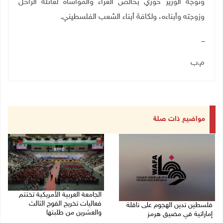
وتوجه الوزير خوري بخالص العزاء والمواساة لعائلة الراحل
وزوجته وأبناءه، ولكافة أبناء الشعب الفلسطيني.
ـــ
م.ب
مواضيع ذات صلة
الجامعة العربية الأمريكية تختتم
فعاليات تخريج الفوج الثالث
فلسطين تدين الهجوم على ناقلة
والعشرين من طلبتها
إماراتية في مضيق هرمز