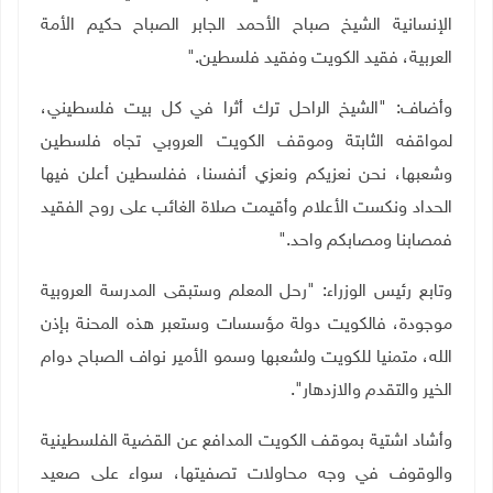
الإنسانية الشيخ صباح الأحمد الجابر الصباح حكيم الأمة
العربية، فقيد الكويت وفقيد فلسطين
".
وأضاف: "الشيخ الراحل ترك أثرا في كل بيت فلسطيني،
لمواقفه الثابتة وموقف الكويت العروبي تجاه فلسطين
وشعبها، نحن نعزيكم ونعزي أنفسنا، ففلسطين أعلن فيها
الحداد ونكست الأعلام وأقيمت صلاة الغائب على روح الفقيد
فمصابنا ومصابكم واحد
".
وتابع رئيس الوزراء: "رحل المعلم وستبقى المدرسة العروبية
موجودة، فالكويت دولة مؤسسات وستعبر هذه المحنة بإذن
الله، متمنيا للكويت ولشعبها وسمو الأمير نواف الصباح دوام
الخير والتقدم والازدهار".
وأشاد اشتية بموقف الكويت المدافع عن القضية الفلسطينية
والوقوف في وجه محاولات تصفيتها، سواء على صعيد