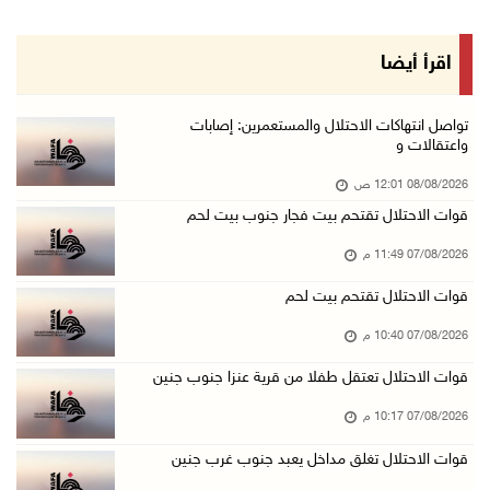
07/آب/2026 08:08 م
مستعمرون يهاجمون مساكن المواطنين في خربة الحم ...
اقرأ أيضا
07/آب/2026 07:09 م
بعد تجديد منع زيارات المعتقلين: أبو الحمص يدع ...
تواصل انتهاكات الاحتلال والمستعمرين: إصابات
واعتقالات و
07/آب/2026 06:26 م
08/08/2026 12:01 ص
الرئاسة ترحب بإطلاق السعودية التحالف البحري ا ...
قوات الاحتلال تقتحم بيت فجار جنوب بيت لحم
07/آب/2026 06:17 م
07/08/2026 11:49 م
(محدث) نابلس: إصابة مواطن واعتقاله إثر هجوم ل ...
07/آب/2026 06:04 م
قوات الاحتلال تقتحم بيت لحم
الرئاسة ترحب باتفاقية مكة للدفاع المشترك بين ...
07/08/2026 10:40 م
07/آب/2026 05:25 م
قوات الاحتلال تعتقل طفلا من قرية عنزا جنوب جنين
3 إصابات إثر تعرضهم للطعن في الطيبة داخل أراض ...
07/08/2026 10:17 م
07/آب/2026 04:57 م
قوات الاحتلال تغلق مداخل يعبد جنوب غرب جنين
بيروت: اللجنة الفنية للمجلس الوطني تناقش التر ...