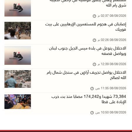
مستعمر إرهابي يُطلق مواشيه في أراضي الطيبة
شرق رام الله
08/آب/2026 11:04 ص
08/08/2026 02:37 م
73,384 شهيدا و174,242 مصابا منذ بدء حرب الإبا ...
إصابتان في هجوم للمستعمرين الإرهابيين على بيت
08/آب/2026 10:50 ص
فوريك
مستعمرون إرهابيون يهاجمون منزلا ويقتحمون مناط ...
08/08/2026 02:26 م
08/آب/2026 10:22 ص
الاحتلال يتوغل في بلدة ميس الجبل جنوب لبنان
ويواصل قصفه
قوات الاحتلال تجري تحقيقات ميدانية مع عشرات ا ...
08/آب/2026 10:18 ص
08/08/2026 12:39 م
الاحتلال يواصل تجريف أراضٍ في سنجل شمال رام
تقرير: خطاب الكراهية والتحريض يتصاعد في أوساط ...
الله لصالح
08/آب/2026 10:10 ص
08/08/2026 11:35 ص
الاحتلال ينصب حاجزا عسكريا في نعلين غرب رام ا ...
73,384 شهيدا و174,242 مصابا منذ بدء حرب
08/آب/2026 09:38 ص
الإبادة على قطا
3 إصابات برصاص الاحتلال شمال خان يونس
08/08/2026 10:50 ص
08/آب/2026 09:09 ص
ارتفاع أسعار النفط