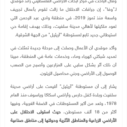
وقال الباحث في مركز أبحاث الأراضي الفلسطيني رائد موقدي
لـ"وفا"، إن جرافات الاحتلال ما زالت تقوم بأعمال تجريف
واسعة منذ تموز
2019
، في منطقة وادي عبد الرحمن التي
تعود ملكيتها لأهالي مدينة سلفيت، وذلك بهدف إقامة حي
استيطاني جديد تابع لمستوطنة "آريئيل" من الجهة الشرقية.
وأكد موقدي أن الأعمال وصلت إلى مرحلة جديدة تمثلت في
تمديد شبكتي كهرباء وماء، وخدمات عامة في المنطقة، مبينا
أن ذلك أثر بشكل سلبي على المزارعين وأصبح من الصعب
الوصول إلى الأراضي وجني محاصيل الزيتون.
يشار إلى أن مستوطنة "آريئيل" أقيمت على أراضي مدينة
سلفيت وبلدة كفل حارس وأراضي اسكاكا وياسوف منذ العام
1978
، وتعد من أكبر المستوطنات في الضفة الغربية، وفيها
أكثر من
18
ألف مستوطن،
حيث استولى الاحتلال على
الأراضي الزراعية والمناطق الأثرية وحولتها إلى مناطق صناعية