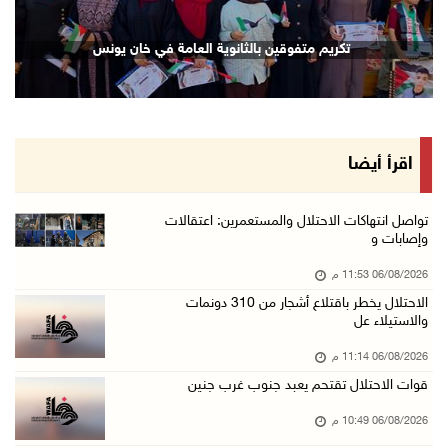
إصابة مسن بجروح ورضوض إثر اعتداء جيش الاحتلال ...
تكريم متفوقين بالثانوية العامة في خان يونس
06/آب/2026 09:13 م
ورشة توصي بخطة عاجلة لاستعادة التعليم الوجاهي ...
06/آب/2026 09:08 م
الرئيس يستقبل مجلس بلدية رام الله ويشدد على د ...
اقرأ أيضا
06/آب/2026 08:36 م
جماهير شعبنا تشيع جثمان الشهيد علاء صبيح في ت ...
تواصل انتهاكات الاحتلال والمستعمرين: اعتقالات
وإصابات و
06/آب/2026 08:33 م
06/08/2026 11:53 م
الاحتلال يوسع حملات الدهم والاعتقال في قلنديا ...
الاحتلال يخطر باقتلاع أشجار من 310 دونمات
06/آب/2026 08:06 م
والاستيلاء عل
الرئيس المصري وملك البحرين يشددان على ضرورة ت ...
06/08/2026 11:14 م
06/آب/2026 07:57 م
قوات الاحتلال تقتحم يعبد جنوب غرب جنين
الاحتلال يخطر بإزالة أشجار زيتون والاستيلاء ع ...
06/08/2026 10:49 م
06/آب/2026 07:53 م