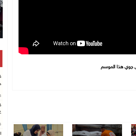
ض جوي هذا الموسم
ق
ج
26
ق
غ
26
ا