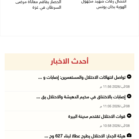
انتشال رفات شهيد مجهول
الحصار يفاقم معاناة مرضى
الهوية بخان يونس
السرطان في غزة
06/08/2026 05:16 م
05/08/2026 02:47 م
أحدث الاخبار
تواصل انتهاكات الاحتلال والمستعمرين: إصابات و ...
08/آب/2026 11:56 م
إصابات بالاختناق في مخيم الدهيشة والاحتلال يق ...
08/آب/2026 11:05 م
قوات الاحتلال تقتحم مدينة البيرة
08/آب/2026 10:58 م
هيئة الجدار: الاحتلال يطرح عطاءً لبناء 627 وح ...