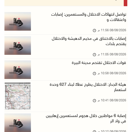
08/آب/2026 07:56 م
مستعمرون يهاجمون قرية أبو فلاح
تواصل انتهاكات الاحتلال والمستعمرين: إصابات
واعتقالات و
08/آب/2026 07:07 م
08/08/2026 11:56 م
مستعمرون يقتحمون بلدة بيت عور التحتا وقرية جل ...
إصابات بالاختناق في مخيم الدهيشة والاحتلال
08/آب/2026 06:39 م
يقتحم بلدات
فلسطين تدين الهجوم على ناقلة إماراتية في مضيق ...
08/08/2026 11:05 م
08/آب/2026 06:25 م
قوات الاحتلال تقتحم مدينة البيرة
شعراء غزة يوثقون النزوح والفقد بقصائد من الخي ...
08/08/2026 10:58 م
08/آب/2026 06:23 م
هيئة الجدار: الاحتلال يطرح عطاءً لبناء 627 وحدة
الجامعة العربية الأمريكية تختتم فعاليات تخريج ...
استعمار
08/آب/2026 06:20 م
08/08/2026 10:41 م
إصابات بالاختناق خلال اقتحام الاحتلال قرية ال ...
إصابة 6 مواطنين خلال هجوم لمستعمرين إرهابيين
08/آب/2026 05:52 م
في واد الر
الحايك: نقود جهودا وطنية لحماية المواقع الأثر ...
08/08/2026 10:12 م