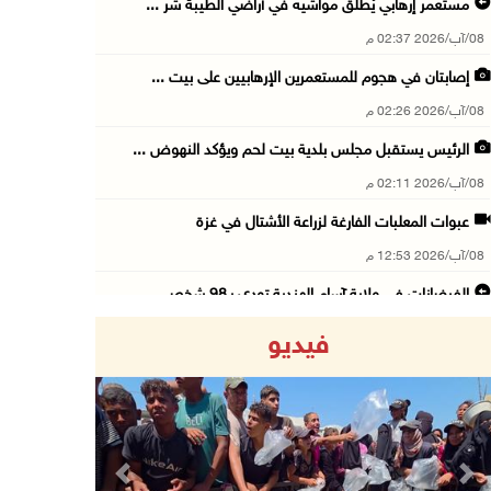
مستعمر إرهابي يُطلق مواشيه في أراضي الطيبة شر ...
08/آب/2026 02:37 م
إصابتان في هجوم للمستعمرين الإرهابيين على بيت ...
08/آب/2026 02:26 م
الرئيس يستقبل مجلس بلدية بيت لحم ويؤكد النهوض ...
08/آب/2026 02:11 م
عبوات المعلبات الفارغة لزراعة الأشتال في غزة
08/آب/2026 12:53 م
الفيضانات في ولاية آسام الهندية تودي بـ98 شخص ...
08/آب/2026 12:42 م
فيديو
الاحتلال يتوغل في بلدة ميس الجبل جنوب لبنان و ...
08/آب/2026 12:39 م
سلطة المياه تطلق مشروعا وطنيا يقود التحول نحو ...
08/آب/2026 12:30 م
Previous
Next