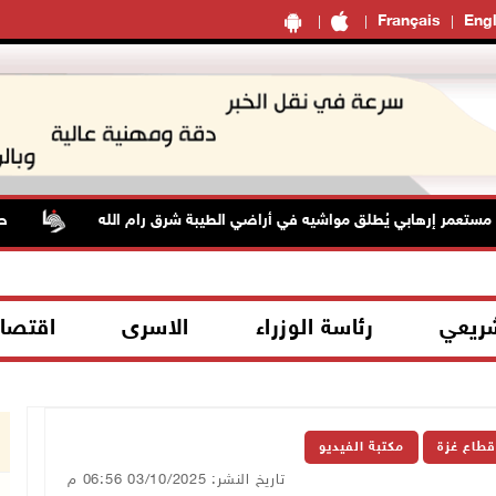
Français
Engl
عمر إرهابي يُطلق مواشيه في أراضي الطيبة شرق رام الله
حالة 
شريعي
رئاسة الوزراء
الاسرى
اقتصا
قطاع غزة
مكتبة الفيديو
تاريخ النشر: 03/10/2025 06:56 م