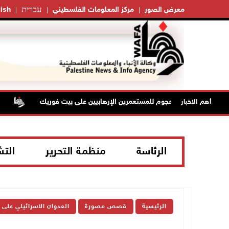
עברית
معرض الصور
مركز المعلومات الفلسطيني
ish
إصابتان في هجوم للمستعمرين الإرهابيين على بيت فوريك
مست
أهم الاخبار
الرئاسة
منظمة التحرير
الت
الرئيسية
قصص مصورة
العدوان الاسرائيلي على 