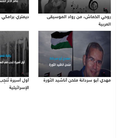
روحي الخماش، من رواد الموسيقى
ديمتري برامكي من
العربية
مهدي أبو سردانة ملحن أناشيد الثورة
أول أسيرة تُنجِ
الإسرائيلية