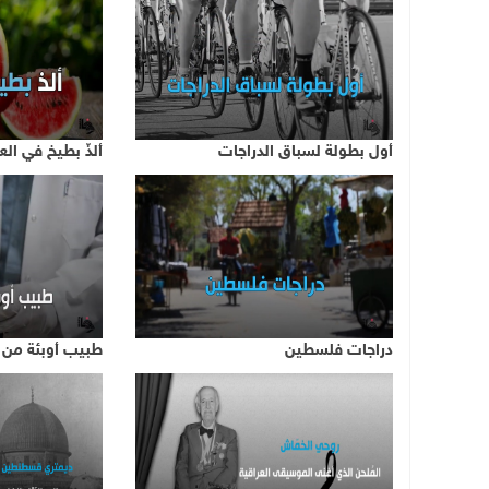
أول بطولة لسباق الدراجات
ألذّ بطيخ في الع
دراجات فلسطين
طبيب أوبئة من