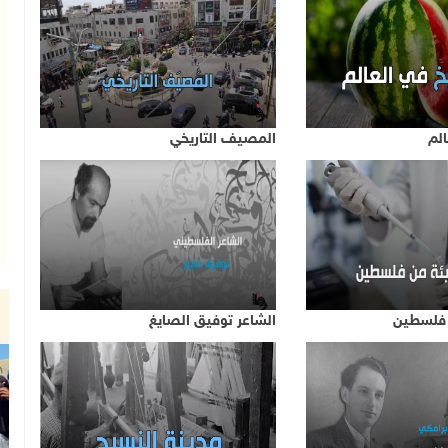
الم
المصيف التاريخي
 فلسطين
الشاعر توفيق الصايغ