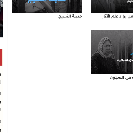
 روّاد علم الآثار
مدينة النسيج
ت
ب في السجون
إ
26
ق
ل
26
ق