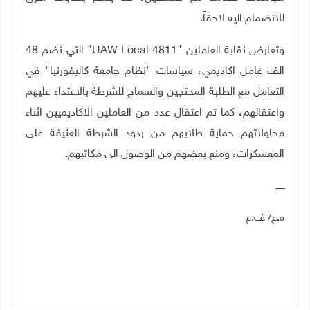
للانضمام اليه لاحقاً
.
وتعارض نقابة العاملين
"UAW Local 4811"
التي تضم 48
الف عامل اكاديمي، سياسات "نظام جامعة كاليفورنيا" في
التعامل مع الطلبة المحتجين والسماح للشرطة بالاعتداء عليهم
واعتقالهم، كما تم اعتقال عدد من العاملين الاكاديميين اثناء
محاولاتهم حماية طلابهم من ردود الشرطة العنيفة على
المعسكرات، ومنع بعضهم من الوصول الى مكاتبهم
.
ــــــ
ه.ع/ ف.ع