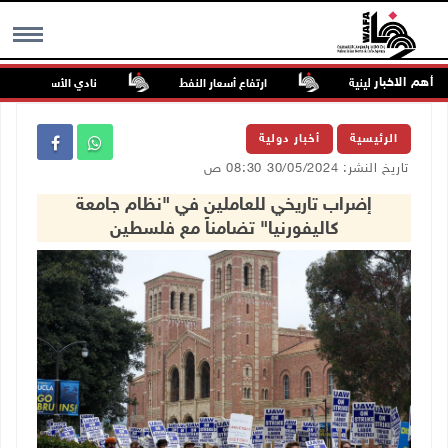
أهم الاخبار
لصحف الفلسطينية
ارتفاع أسعار النفط
نادي الأسير: تجديد أمرَ
MENU
الرئيسية
أخبار دولية
تاريخ النشر: 30/05/2024 08:30 ص
إضراب تاريخي للعاملين في "نظام جامعة
كاليفورنيا" تضامناً مع فلسطين