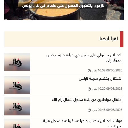
إجلاء آلاف السكان مع اتساع حرائق الغابات غرب ...
نازحون ينتظرون الحصول على طعام في خان يونس
09/آب/2026 09:41 ص
جيش الاحتلال يواصل نسف المنازل واستهداف خيام ...
09/آب/2026 09:29 ص
الاحتلال يطلق النار على راعي أغنام في إذنا وي ...
اقرأ أيضا
09/آب/2026 09:18 ص
الملتقى الثاني لـ"شعراء من أجل فلسطين" في الأ ...
الاحتلال يستولي على منزل في عرابة جنوب جنين
ويحوّله إلى
09/آب/2026 09:13 ص
09/08/2026 10:32 ص
مستعمرون إرهابيون يحرقون مسكنا بمسافر يطا جنو ...
الاحتلال يقتحم مدينة نابلس
09/آب/2026 08:49 ص
09/08/2026 10:20 ص
أسعار العملات مقابل الشيقل
09/آب/2026 08:44 ص
اعتقال مواطنين من بلدة سنجل شمال رام الله
الاحتلال يقتحم عدة قرى في نابلس ويداهم منازل ...
09/08/2026 09:48 ص
09/آب/2026 08:36 ص
قوات الاحتلال تنصب حاجزا عسكريا عند مدخل قرية
بتير غرب
أبرز عناوين الصحف الفلسطينية