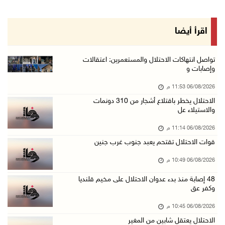
06/آب/2026 09:08 م
الرئيس يستقبل مجلس بلدية رام الله ويشدد على د ...
اقرأ أيضا
06/آب/2026 08:36 م
جماهير شعبنا تشيع جثمان الشهيد علاء صبيح في ت ...
تواصل انتهاكات الاحتلال والمستعمرين: اعتقالات
وإصابات و
06/آب/2026 08:33 م
06/08/2026 11:53 م
الاحتلال يوسع حملات الدهم والاعتقال في قلنديا ...
الاحتلال يخطر باقتلاع أشجار من 310 دونمات
06/آب/2026 08:06 م
والاستيلاء عل
الرئيس المصري وملك البحرين يشددان على ضرورة ت ...
06/08/2026 11:14 م
06/آب/2026 07:57 م
قوات الاحتلال تقتحم يعبد جنوب غرب جنين
الاحتلال يخطر بإزالة أشجار زيتون والاستيلاء ع ...
06/08/2026 10:49 م
06/آب/2026 07:53 م
48 إصابة منذ بدء عدوان الاحتلال على مخيم قلنديا
رابطة العالم الإسلامي تدين تواصل انتهاكات الا ...
وكفر عق
06/آب/2026 07:36 م
06/08/2026 10:45 م
اليونيسف: استشهاد 300 طفل منذ وقف إطلاق النار ...
الاحتلال يعتقل شابين من المغير